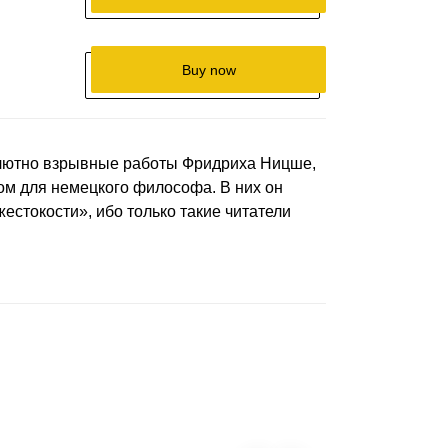
Buy now
олютно взрывные работы Фридриха Ницше,
ом для немецкого философа. В них он
естокости», ибо только такие читатели