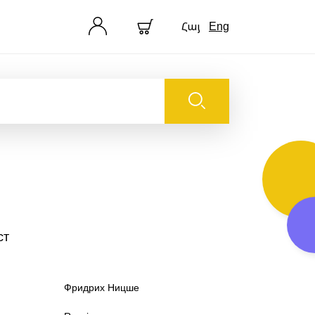
Հայ
Eng
ст
Фридрих Ницше