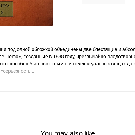
нии под одной обложкой объединены две блестящие и абс
ce Homo», созданные в 1888 году, чрезвычайно плодотворн
 кто способен быть «честным в интеллектуальных вещах до ж
«серьезность...
You may also like