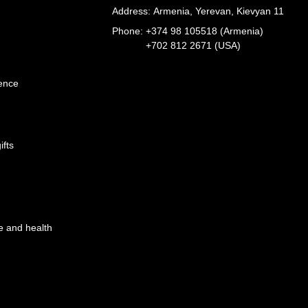
Address: Armenia, Yerevan, Kievyan 11
Phone:
+374 98 105518 (Armenia)
+702 812 2671 (USA)
ience
ifts
e and health