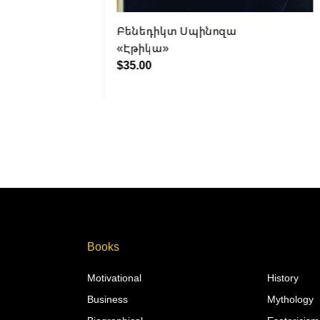
Բենեդիկտ Սպինոզա
ости»
«Էթիկա»
$35.00
Books
Motivational
History
Business
Mythology