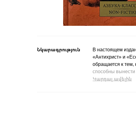
Նկարագրություն
В настоящем изда
«Антихрист» и «Ec
обращается к тем,
способны вынести 
Կարդալ ավելին