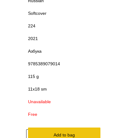
Russian
Softcover
224
2021
Азбука
9785389079014
115 g
11x18 sm
Unavailable
Free
Add to bag