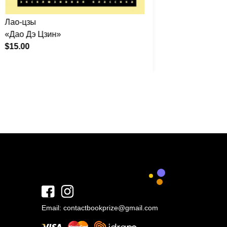
Лао-цзы
Конфуци
«Дао Дэ Цзин»
«Велико
$15.00
$30.00
Email:
contactbookprize@gmail.com