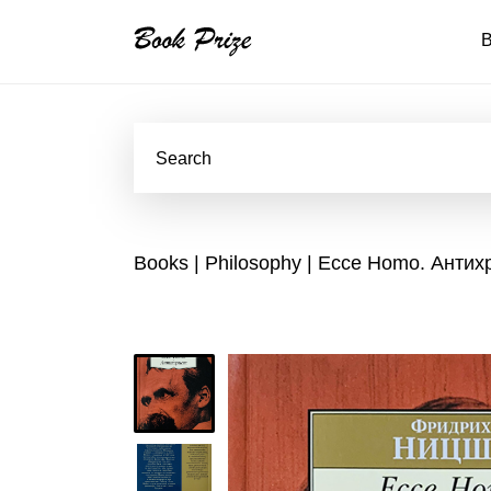
B
Books
|
Philosophy
| Ecce Homo. Антих