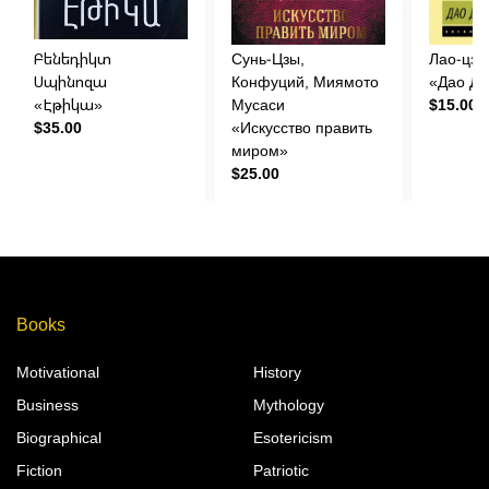
Բենեդիկտ
Сунь-Цзы,
Лао-цзы
Սպինոզա
Конфуций, Миямото
«Дао Дэ
«Էթիկա»
Мусаси
$15.00
$35.00
«Искусство править
миром»
$25.00
Books
Motivational
History
Business
Mythology
Biographical
Esotericism
Fiction
Patriotic