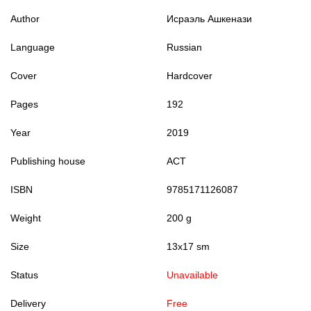
Author
Исраэль Ашкенази
Language
Russian
Cover
Hardcover
Pages
192
Year
2019
Publishing house
АСТ
ISBN
9785171126087
Weight
200 g
Size
13x17 sm
Status
Unavailable
Delivery
Free