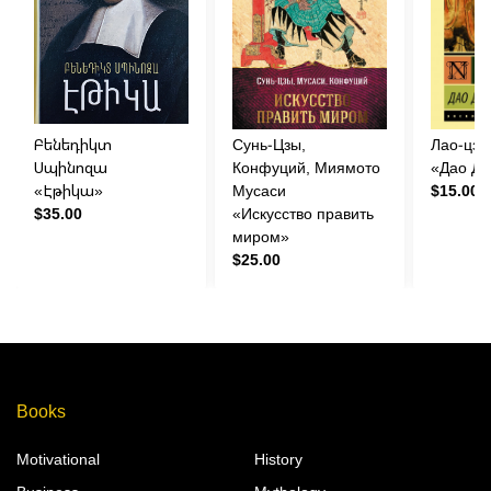
Բենեդիկտ
Сунь-Цзы,
Лао-цзы
Սպինոզա
Конфуций, Миямото
«Дао Дэ
«Էթիկա»
Мусаси
$15.00
$35.00
«Искусство править
миром»
$25.00
Books
Motivational
History