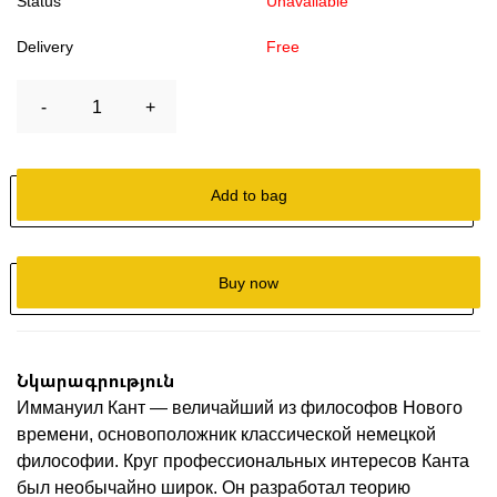
Status
Unavailable
Delivery
Free
-
1
+
Add to bag
Buy now
Նկարագրություն
Иммануил Кант — величайший из философов Нового
времени, основоположник классической немецкой
философии. Круг профессиональных интересов Канта
был необычайно широк. Он разработал теорию