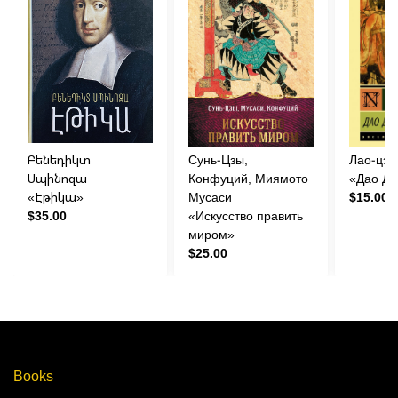
Բենեդիկտ
Сунь-Цзы,
Лао-цзы
Սպինոզա
Конфуций, Миямото
«Дао Дэ
«Էթիկա»
Мусаси
$15.00
$35.00
«Искусство править
миром»
$25.00
Books