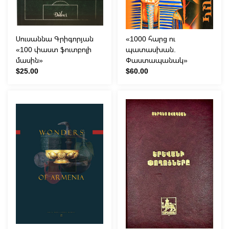
Սուսաննա Գրիգորյան
«1000 հարց ու
«100 փաստ ֆուտբոլի
պատասխան.
մասին»
Փաստապանակ»
$25.00
$60.00