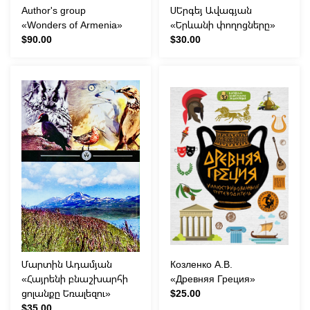
Author's group
ՍԵրգեյ Ավագյան
«Wonders of Armenia»
«Երևանի փողոցները»
$90.00
$30.00
Մարտին Ադամյան
Козленко А.В.
«Հայրենի բնաշխարհի
«Древняя Греция»
ցոլանքը Եռալեզու»
$25.00
$35.00