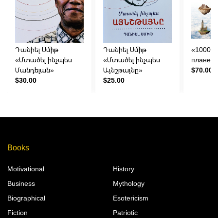
Դանիել Սմիթ
Դանիել Սմիթ
«1000 л
«Մտածել ինչպես
«Մտածել ինչպես
планет
Մանդելան»
Այնշթայնը»
$70.00
$30.00
$25.00
Books
Motivational
History
Business
Mythology
Biographical
Esotericism
Fiction
Patriotic