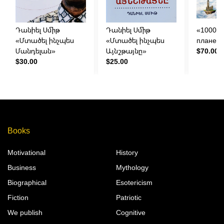
Դանիել Սմիթ
Դանիել Սմիթ
«1000 л
«Մտածել ինչպես
«Մտածել ինչպես
планет
Մանդելան»
Այնշթայնը»
$70.00
$30.00
$25.00
Books
Motivational
History
Business
Mythology
Biographical
Esotericism
Fiction
Patriotic
We publish
Cognitive