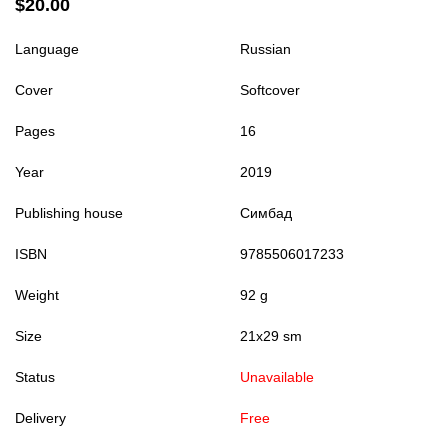
$20.00
Language
Russian
Cover
Softcover
Pages
16
Year
2019
Publishing house
Симбад
ISBN
9785506017233
Weight
92 g
Size
21x29 sm
Status
Unavailable
Delivery
Free