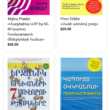
Ֆիլիպ Քոթլեր
Բոդո Շեֆեր
«Մարքեթինգ ԱՅԲ-ից ՖԵ.
«Մանի անունով շունը»
80 կարևոր
$25.00
հասկացություն
մենեջերների համար»
$45.00