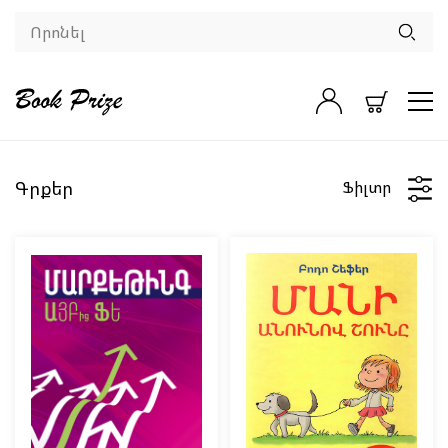
Գրքեր
Ֆիլտր