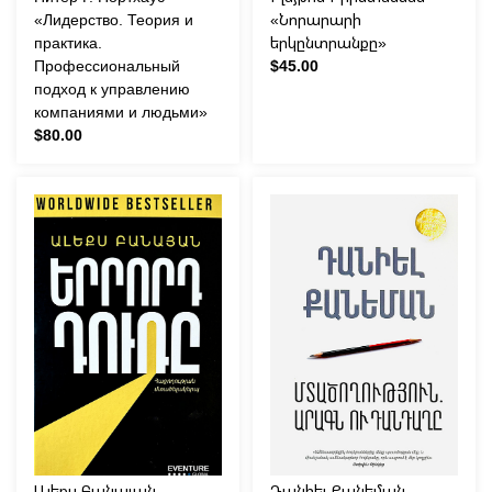
«Лидерство. Теория и
«Նորարարի
практика.
երկընտրանքը»
Профессиональный
$45.00
подход к управлению
компаниями и людьми»
$80.00
Ալեքս Բանայան
Դանիել Քանեման