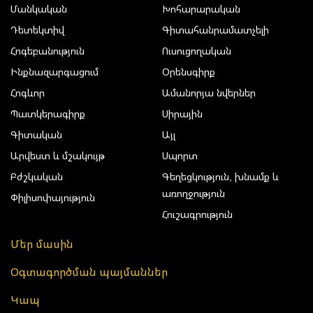
Մանկական
Խոհարարական
Դետեկտիվ
Գիտահանրամատչելի
Հոգեբանություն
Ուսուցողական
Ինքնազարգացում
Օրենսգիրք
Հոգևոր
Ամանորյա նվերներ
Պատկերագիրք
Սիրային
Գիտական
Այլ
Արվեստ և մշակույթ
Սպորտ
Բժշկական
Գեղեցկություն, խնամք և
առողջություն
Փիլիսոփայություն
Հուշագրություն
Մեր մասին
Օգտագործման պայմաններ
Կապ