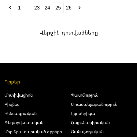
...
1
23
24
25
26
Վերջին դիտվածները
Գրքեր
Մոտիվացիոն
Պատմություն
Բիզնես
Առասպելաբանություն
Կենսագրական
Էզոթերիկա
Գեղարվեստական
Հայրենասիրական
Մեր հրատարակած գրքերը
Ճանաչողական