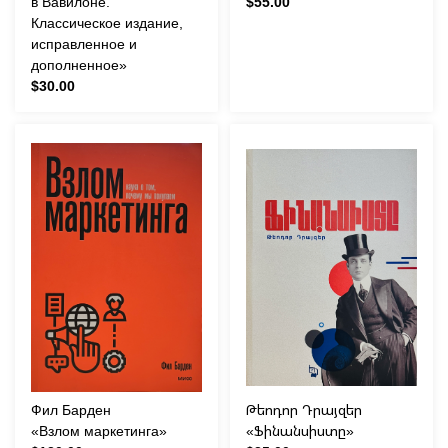
в Вавилоне.
$55.00
Классическое издание,
исправленное и
дополненное»
$30.00
Фил Барден
Թեոդոր Դրայզեր
«Взлом маркетинга»
«Ֆինանսիստը»