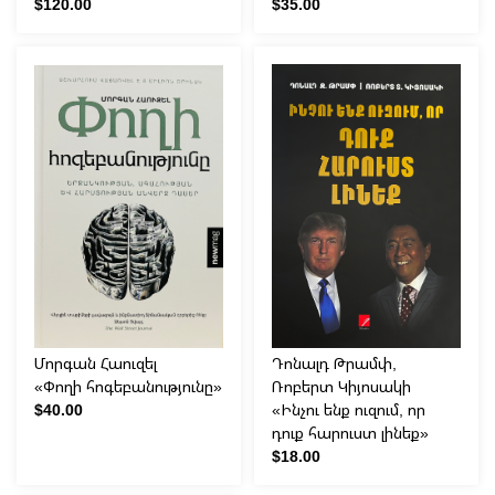
$120.00
$35.00
Մորգան Հաուզել
Դոնալդ Թրամփ,
«Փողի հոգեբանությունը»
Ռոբերտ Կիյոսակի
$40.00
«Ինչու ենք ուզում, որ
դուք հարուստ լինեք»
$18.00