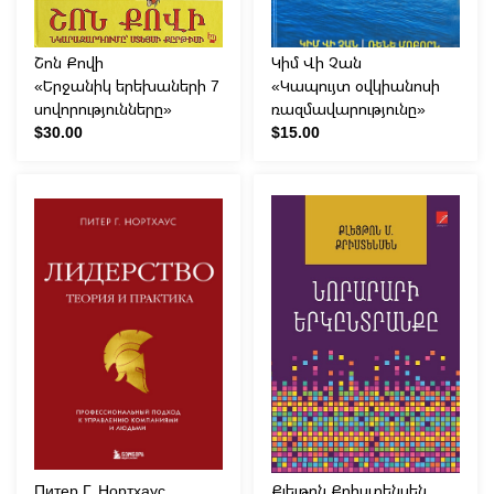
Շոն Քովի
Կիմ Վի Չան
«Երջանիկ երեխաների 7
«Կապույտ օվկիանոսի
սովորությունները»
ռազմավարությունը»
$30.00
$15.00
Питер Г. Нортхаус
Քլեյթոն Քրիստենսեն