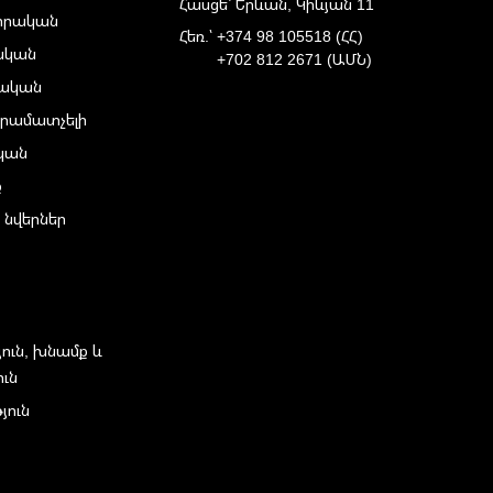
Հասցե՝ Երևան, Կիևյան 11
իրական
Հեռ.՝
+374 98 105518 (ՀՀ)
ական
+702 812 2671 (ԱՄՆ)
ական
րամատչելի
ական
ք
 նվերներ
յուն, խնամք և
ուն
յուն