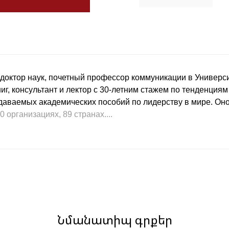
, доктор наук, почетный профессор коммуникации в Универс
иг, консультант и лектор с 30-летним стажем по тенденция
даваемых академических пособий по лидерству в мире. Оно
0 организациях, 89 странах....
Նմանատիպ գրքեր