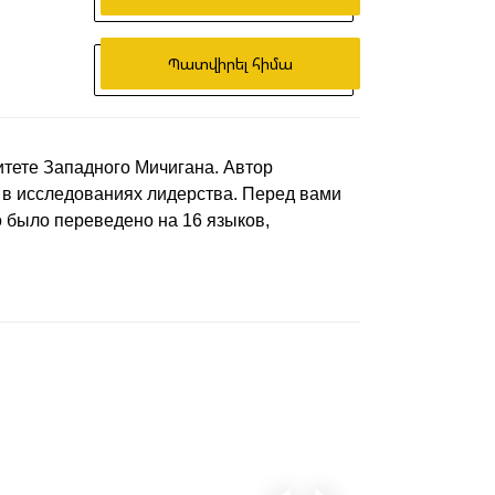
Պատվիրել հիմա
итете Западного Мичигана. Автор
м в исследованиях лидерства. Перед вами
 было переведено на 16 языков,