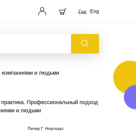
Հայ
Eng
ю компаниями и людьми
и практика. Профессиональный подход
ниями и людьми
Питер Г. Нортхаус