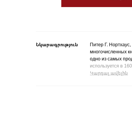
Նկարագրություն
Питер Г. Нортхаус
многочисленных кн
одно из самых про
используется в 160
Կարդալ ավելին