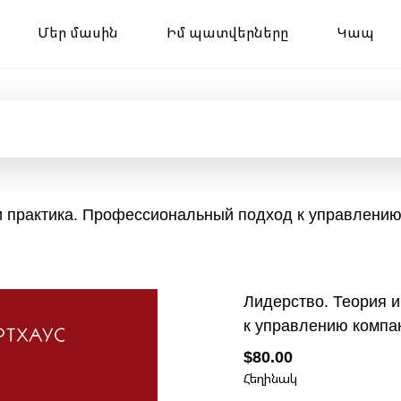
Մեր մասին
Իմ պատվերները
Կապ
 и практика. Профессиональный подход к управлени
Лидерство. Теория 
к управлению компа
$80.00
Հեղինակ