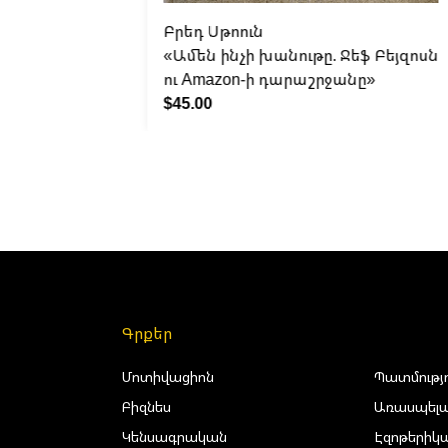
Բրեդ Սթոուն
»
«Ամեն ինչի խանութը. Ջեֆ Բեյզոսն
ու Amazon-ի դարաշրջանը»
$45.00
Գրքեր
Մոտիվացիոն
Պատմությ
Բիզնես
Առասպելա
Կենսագրական
Էզոթերիկ