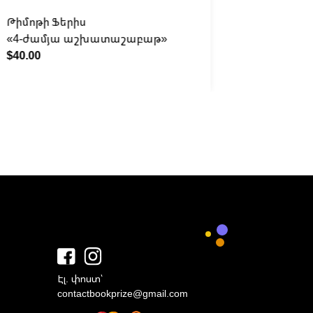
Թիմոթի Ֆերիս
Նիլ Ֆերգ
«4-ժամյա աշխատաշաբաթ»
«Մեծ ան
$40.00
$35.00
Էլ. փոստ՝
contactbookprize@gmail.com