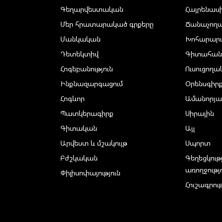
Գեղարվեստական
Հայրենաս
Մեր հրատարակած գրքերը
Ճանաչող
Մանկական
Խոհարար
Դետեկտիվ
Գիտահան
Հոգեբանություն
Ուսուցող
Ինքնազարգացում
Օրենսգիր
Հոգևոր
Ամանորյա
Պատկերագիրք
Սիրային
Գիտական
Այլ
Արվեստ և մշակույթ
Սպորտ
Բժշկական
Գեղեցկութ
առողջությ
Փիլիսոփայություն
Հուշագրութ