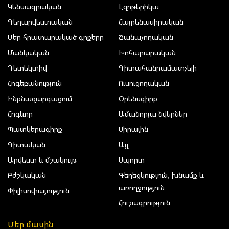
Կենսագրական
Էզոթերիկա
Գեղարվեստական
Հայրենասիրական
Մեր հրատարակած գրքերը
Ճանաչողական
Մանկական
Խոհարարական
Դետեկտիվ
Գիտահանրամատչելի
Հոգեբանություն
Ուսուցողական
Ինքնազարգացում
Օրենսգիրք
Հոգևոր
Ամանորյա նվերներ
Պատկերագիրք
Սիրային
Գիտական
Այլ
Արվեստ և մշակույթ
Սպորտ
Բժշկական
Գեղեցկություն, խնամք և
առողջություն
Փիլիսոփայություն
Հուշագրություն
Մեր մասին