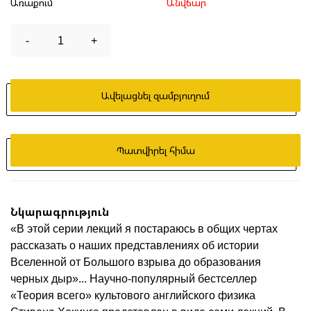
Առաքում
Անվճար
-
1
+
Ավելացնել զամբյուղում
Պատվիրել հիմա
Նկարագրություն
«В этой серии лекций я постараюсь в общих чертах
рассказать о наших представлениях об истории
Вселенной от Большого взрыва до образования
черных дыр»... Научно-популярный бестселлер
«Теория всего» культового английского физика