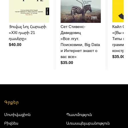
Յուվալ Նոյ Հարարի
Cет Cтивенс-
Кайл С
«XXI դարի 21
Давидовиц
«{Вы не
դասերը»
«Все лгут.
Типы и
$40.00
Поисковики, Big Data
граммат
и Интернет знают о
констру
вас все»
$35.00
$35.00
Գրքեր
Մոտիվացիոն
Պատմություն
Բիզնես
Առասպելաբանություն