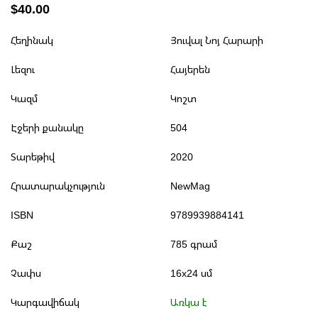
$40.00
Հեղինակ
Յուվալ Նոյ Հարարի
Լեզու
Հայերեն
Կազմ
Կոշտ
Էջերի քանակը
504
Տարեթիվ
2020
Հրատարակչություն
NewMag
ISBN
9789939884141
Քաշ
785 գրամ
Չափս
16x24 սմ
Կարգավիճակ
Առկա է