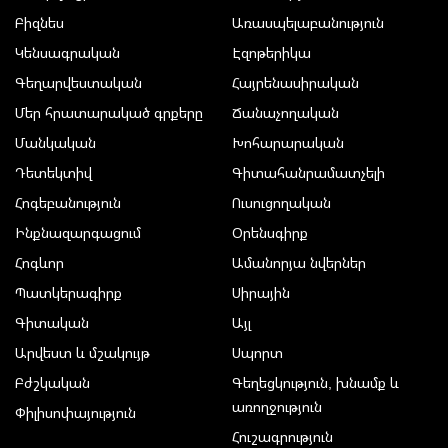
Բիզնես
Առասպելաբանություն
Կենսագրական
Էզոթերիկա
Գեղարվեստական
Հայրենասիրական
Մեր հրատարակած գրքերը
Ճանաչողական
Մանկական
Խոհարարական
Դետեկտիվ
Գիտահանրամատչելի
Հոգեբանություն
Ուսուցողական
Ինքնազարգացում
Օրենսգիրք
Հոգևոր
Ամանորյա նվերներ
Պատկերագիրք
Սիրային
Գիտական
Այլ
Արվեստ և մշակույթ
Սպորտ
Բժշկական
Գեղեցկություն, խնամք և
առողջություն
Փիլիսոփայություն
Հուշագրություն