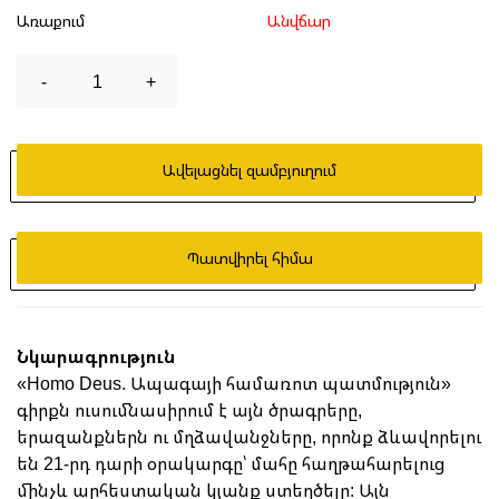
Առաքում
Անվճար
-
1
+
Ավելացնել զամբյուղում
Պատվիրել հիմա
Նկարագրություն
«Homo Deus. Ապագայի համառոտ պատմություն»
գիրքն ուսումնասիրում է այն ծրագրերը,
երազանքներն ու մղձավանջները, որոնք ձևավորելու
են 21-րդ դարի օրակարգը՝ մահը հաղթահարելուց
մինչև արհեստական կյանք ստեղծելը: Այն