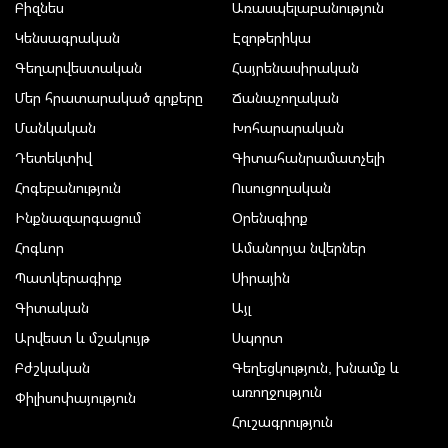
Բիզնես
Առասպելաբանություն
Կենսագրական
Էզոթերիկա
Գեղարվեստական
Հայրենասիրական
Մեր հրատարակած գրքերը
Ճանաչողական
Մանկական
Խոհարարական
Դետեկտիվ
Գիտահանրամատչելի
Հոգեբանություն
Ուսուցողական
Ինքնազարգացում
Օրենսգիրք
Հոգևոր
Ամանորյա նվերներ
Պատկերագիրք
Սիրային
Գիտական
Այլ
Արվեստ և մշակույթ
Սպորտ
Բժշկական
Գեղեցկություն, խնամք և
առողջություն
Փիլիսոփայություն
Հուշագրություն