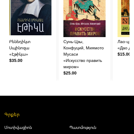
Բենեդիկտ
Сунь-Цзы,
Лао-цзы
Սպինոզա
Конфуций, Миямото
«Дао Дэ
«Էթիկա»
Мусаси
$15.00
$35.00
«Искусство править
миром»
$25.00
Գրքեր
Մոտիվացիոն
Պատմություն