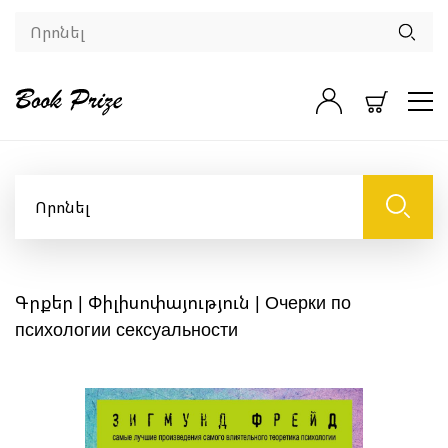
Գրքեր
|
Փիլիսոփայություն
| Очерки по
психологии сексуальности