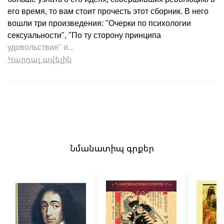
его время, то вам стоит прочесть этот сборник. В него
вошли три произведения: "Очерки по психологии
сексуальности", "По ту сторону принципа
удовольствия" и...
Կարդալ ավելին
Նմանատիպ գրքեր