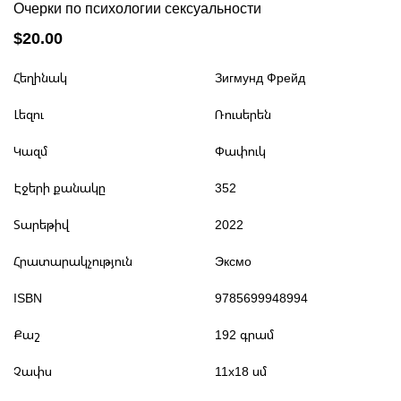
Очерки по психологии сексуальности
$20.00
Հեղինակ
Зигмунд Фрейд
Լեզու
Ռուսերեն
Կազմ
Փափուկ
Էջերի քանակը
352
Տարեթիվ
2022
Հրատարակչություն
Эксмо
ISBN
9785699948994
Քաշ
192 գրամ
Չափս
11x18 սմ