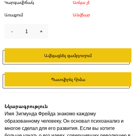
Կարգավիճակ
Առկա չէ
Առաքում
Անվճար
-
1
+
Ավելացնել զամբյուղում
Պատվիրել հիմա
Նկարագրություն
Имя Зигмунда Фрейда знакомо каждому
образованному человеку. Он основал психоанализ и
многое сделал для его развития. Если вы хотите
больше узнать о его идеях, совершивших революцию в