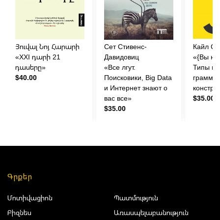
Յուվալ Նոյ Հարարի
Cет Cтивенс-
Кайл С
«XXI դարի 21
Давидовиц
«{Вы не
դասերը»
«Все лгут.
Типы и
$40.00
Поисковики, Big Data
граммат
и Интернет знают о
констру
вас все»
$35.00
$35.00
Գրքեր
Մոտիվացիոն
Պատմություն
Բիզնես
Առասպելաբանություն