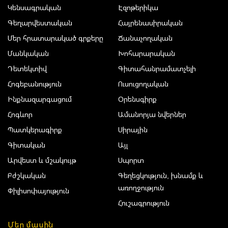
Կենսագրական
Էզոթերիկա
Գեղարվեստական
Հայրենասիրական
Մեր հրատարակած գրքերը
Ճանաչողական
Մանկական
Խոհարարական
Դետեկտիվ
Գիտահանրամատչելի
Հոգեբանություն
Ուսուցողական
Ինքնազարգացում
Օրենսգիրք
Հոգևոր
Ամանորյա նվերներ
Պատկերագիրք
Սիրային
Գիտական
Այլ
Արվեստ և մշակույթ
Սպորտ
Բժշկական
Գեղեցկություն, խնամք և
առողջություն
Փիլիսոփայություն
Հուշագրություն
Մեր մասին