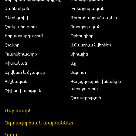
Մանկական
Խոհարարական
Դետեկտիվ
Գիտահանրամատչելի
Հոգեբանություն
Ուսուցողական
Ինքնազարգացում
Օրենսգիրք
Հոգևոր
Ամանորյա նվերներ
Պատկերագիրք
Սիրային
Գիտական
Այլ
Արվեստ և մշակույթ
Սպորտ
Բժշկական
Գեղեցկություն, խնամք և
առողջություն
Փիլիսոփայություն
Հուշագրություն
Մեր մասին
Օգտագործման պայմաններ
Կապ