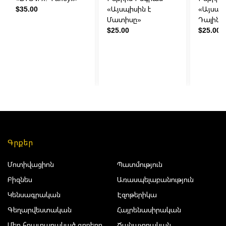
$35.00
«Այսպիսին է
«Այսպի
Մատիսը»
Դալին»
$25.00
$25.00
Գրքեր
Մոտիվացիոն
Պատմություն
Բիզնես
Առասպելաբանություն
Կենսագրական
Էզոթերիկա
Գեղարվեստական
Հայրենասիրական
Մեր հրատարակած գրքերը
Ճանաչողական