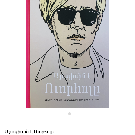
Այսպիսին է Ուորհոլը