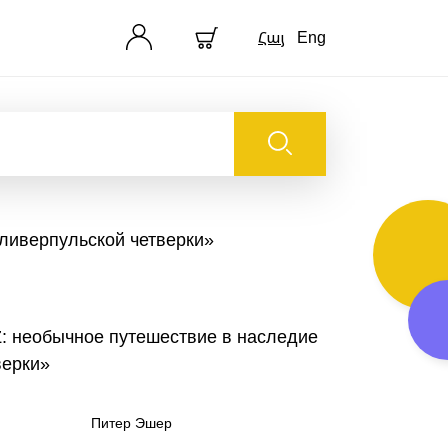
Հայ
Eng
«ливерпульской четверки»
 Z: необычное путешествие в наследие
верки»
Питер Эшер