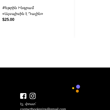
Քեթրին Ինգրամ
Питер Э
«Այսպիսին է Դալին»
«The Bea
$25.00
путешес
«ливерпу
$35.00
Էլ. փոստ՝
contactbookprize@gmail.com