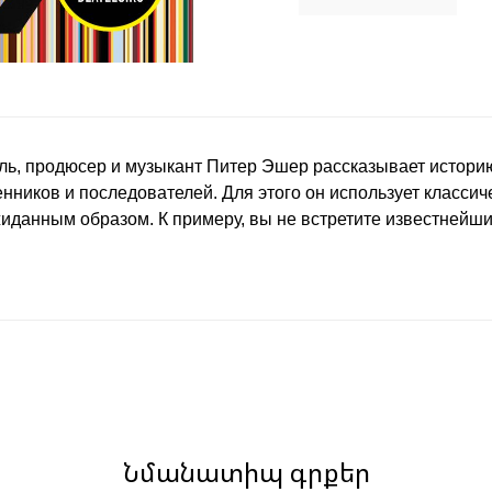
ль, продюсер и музыкант Питер Эшер рассказывает историю 
енников и последователей. Для этого он использует класси
данным образом. К примеру, вы не встретите известнейших "
Նմանատիպ գրքեր