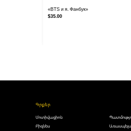
«BTS и я. Фанбук»
$35.00
Գրքեր
Մոտիվացիոն
Պատմությ
Բիզնես
Առասպելա