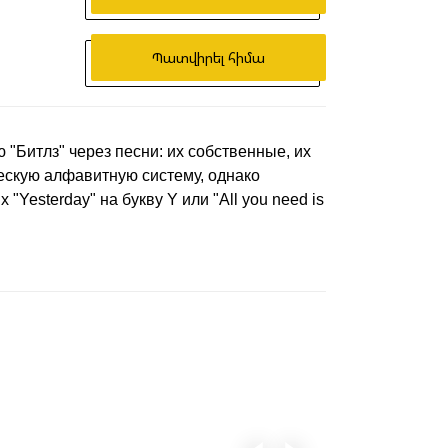
Պատվիրել հիմա
"Битлз" через песни: их собственные, их
ческую алфавитную систему, однако
Yesterday" на букву Y или "All you need is