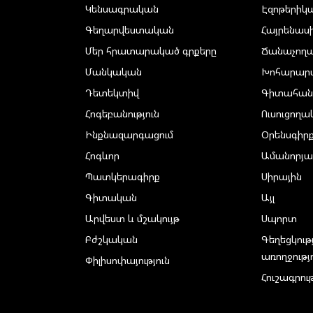
Կենսագրական
Էզոթերիկ
Գեղարվեստական
Հայրենաս
Մեր հրատարակած գրքերը
Ճանաչող
Մանկական
Խոհարար
Դետեկտիվ
Գիտահան
Հոգեբանություն
Ուսուցող
Ինքնազարգացում
Օրենսգիր
Հոգևոր
Ամանորյա
Պատկերագիրք
Սիրային
Գիտական
Այլ
Արվեստ և մշակույթ
Սպորտ
Բժշկական
Գեղեցկութ
առողջությ
Փիլիսոփայություն
Հուշագրութ