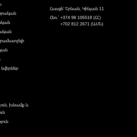
ա
Հասցե՝ Երևան, Կիևյան 11
իրական
Հեռ.՝
+374 98 105518 (ՀՀ)
ական
+702 812 2671 (ԱՄՆ)
ական
րամատչելի
ական
ք
 նվերներ
յուն, խնամք և
ուն
յուն