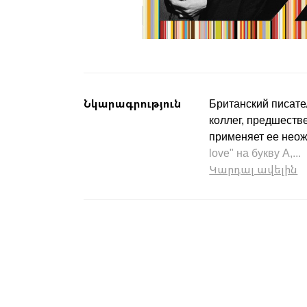
Նկարագրություն
Британский писате
коллег, предшеств
применяет ее неожи
love" на букву A,...
Կարդալ ավելին