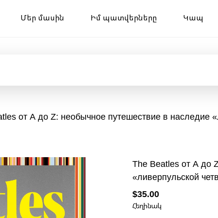
Մեր մասին
Իմ պատվերները
Կապ
atles от A до Z: необычное путешествие в наследие 
The Beatles от A до
«ливерпульской чет
$35.00
Հեղինակ