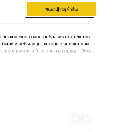
Պատվիրել հիմա
з бесконечного многообразия его текстов
— были и небылицы, которые являют нам
тного шутника "с осенью в сердце". Это...