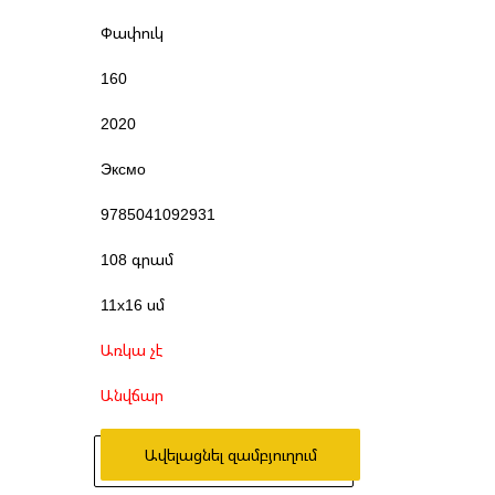
Փափուկ
160
2020
Эксмо
9785041092931
108 գրամ
11x16 սմ
Առկա չէ
Անվճար
Ավելացնել զամբյուղում