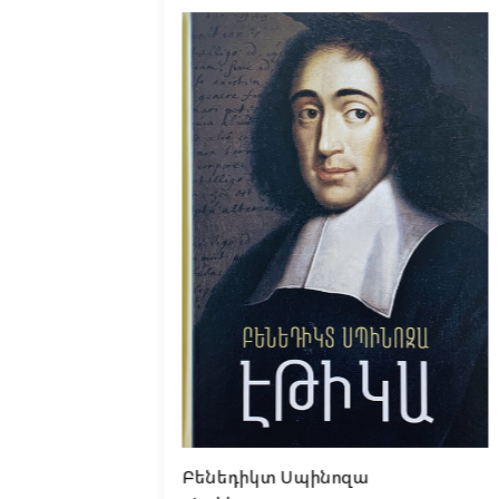
Բենեդիկտ Սպինոզա