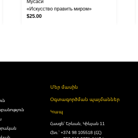
Мусаси
«Искусство править миром»
$25.00
Մեր մասին
Օգտագործման պայմաններ
ուն
բանություն
Կապ
ա
Հասցե՝ Երևան, Կիևյան 11
իրական
Հեռ.՝
+374 98 105518 (ՀՀ)
ական