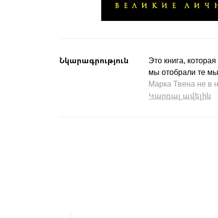
Նկարագրություն
Это книга, котора
мы отобрали те мы
Марка Твена не в н
Կարդալ ավելին