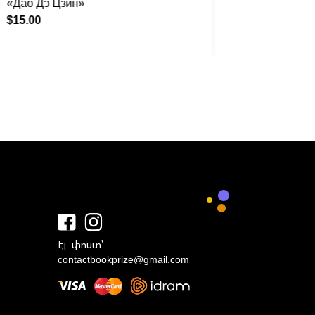
«Дао Дэ Цзин»
«Велико
$15.00
$30.00
Էլ. փոստ՝
contactbookprize@gmail.com