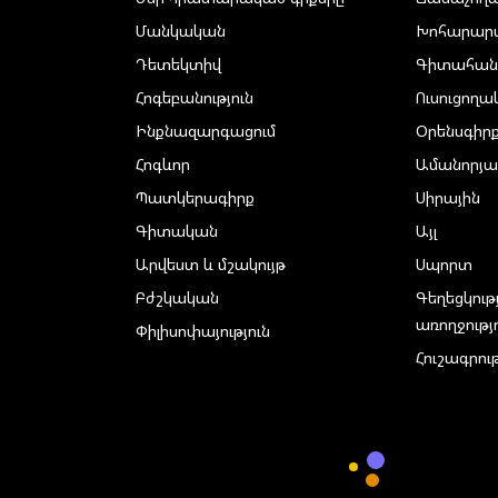
Մանկական
Խոհարար
Դետեկտիվ
Գիտահան
Հոգեբանություն
Ուսուցող
Ինքնազարգացում
Օրենսգիր
Հոգևոր
Ամանորյա
Պատկերագիրք
Սիրային
Գիտական
Այլ
Արվեստ և մշակույթ
Սպորտ
Բժշկական
Գեղեցկութ
առողջությ
Փիլիսոփայություն
Հուշագրութ