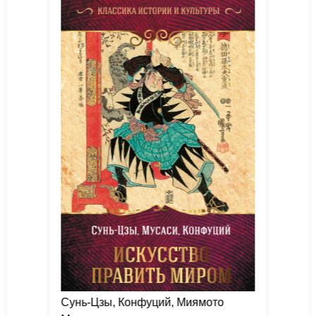
Сунь-Цзы, Конфуций, Миямото