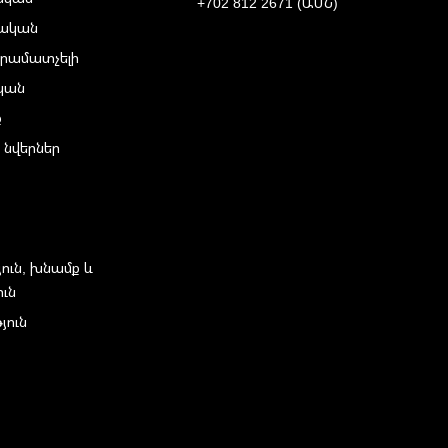
+702 812 2671 (ԱՄՆ)
ական
րամատչելի
ական
ք
 նվերներ
յուն, խնամք և
ուն
յուն