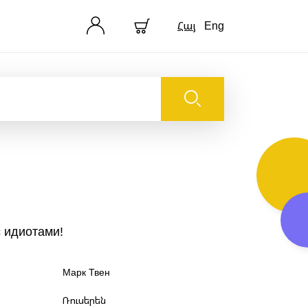
Հայ
Eng
с идиотами!
Марк Твен
Ռուսերեն