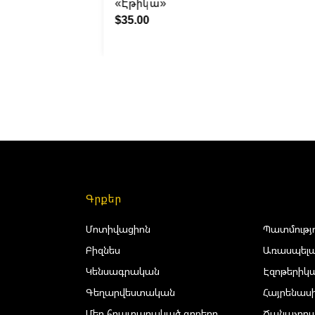
ости»
«Էթիկա»
$35.00
Գրքեր
Մոտիվացիոն
Պատմությ
Բիզնես
Առասպելա
Կենսագրական
Էզոթերիկ
Գեղարվեստական
Հայրենաս
Մեր հրատարակած գրքերը
Ճանաչող