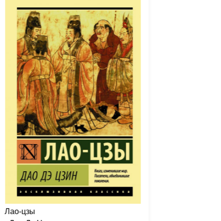
Лао-цзы
Конфуци