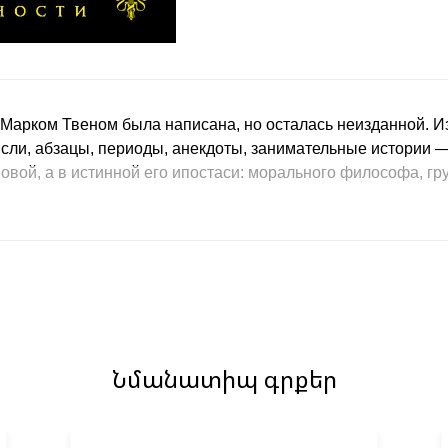
я Марком Твеном была написана, но осталась неизданной. И
сли, абзацы, периоды, анекдоты, занимательные истории 
овой, а в истинной его ипостаси: морального философа, грус
Նմանատիպ գրքեր