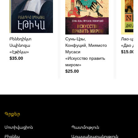
Բենեդիկտ
Сунь-Цзы,
Лао-цзы
Սպինոզա
Конфуций, Миямото
«Дао Дэ
«Էթիկա»
Мусаси
$15.00
$35.00
«Искусство править
миром»
$25.00
Գրքեր
Մոտիվացիոն
Պատմություն
Բիզնես
Առասպելաբանություն