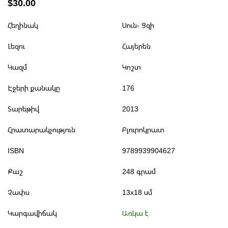
$30.00
Հեղինակ
Սուն- Ցզի
Լեզու
Հայերեն
Կազմ
Կոշտ
Էջերի քանակը
176
Տարեթիվ
2013
Հրատարակչություն
Բյուրոկրատ
ISBN
9789939904627
Քաշ
248 գրամ
Չափս
13x18 սմ
Կարգավիճակ
Առկա է