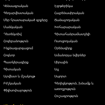
Կենսագրական
Էզոթերիկա
Գեղարվեստական
Հայրենասիրական
Մեր հրատարակած գրքերը
Ճանաչողական
Մանկական
Խոհարարական
Դետեկտիվ
Գիտահանրամատչելի
Հոգեբանություն
Ուսուցողական
Ինքնազարգացում
Օրենսգիրք
Հոգևոր
Ամանորյա նվերներ
Պատկերագիրք
Սիրային
Գիտական
Այլ
Արվեստ և մշակույթ
Սպորտ
Բժշկական
Գեղեցկություն, խնամք և
առողջություն
Փիլիսոփայություն
Հուշագրություն