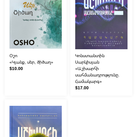
Օշո
Կոնստանտին
«Կյանք, սեր, ծիծաղ»
Սարկիսյան
$10.00
«Աշխարհի
սահմանադրությունը.
Համակարգ»
$17.00