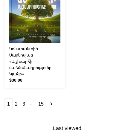
Կոնստանտին
Սարկիսյան
«Աշխարհի
սահմանադրությունը.
Կյանք»
$30.00
...
1
2
3
15
Last viewed