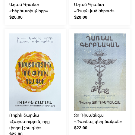
Ադամ Գրանտ
Ադամ Գրանտ
«Ինքնատիպները»
«Թաքնված ներուժ»
$20.00
$20.00
Ռոբին Շարմա
Ջո Դիսպենզա
«Հարստություն, որը
«Դառնալ գերբնական»
փողով չես գնի»
$22.00
$22.00