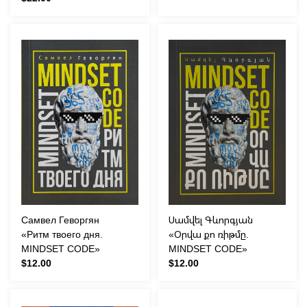
Самвел Геворгян
Սամվել Գևորգյան
«Ритм твоего дня.
«Օրվա քո ռիթմը.
MINDSET CODE»
MINDSET CODE»
$12.00
$12.00