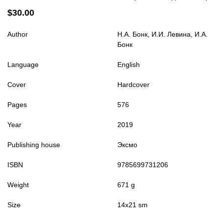
$30.00
Author
Н.А. Бонк, И.И. Левина, И.А.
Бонк
Language
English
Cover
Hardcover
Pages
576
Year
2019
Publishing house
Эксмо
ISBN
9785699731206
Weight
671 g
Size
14x21 sm