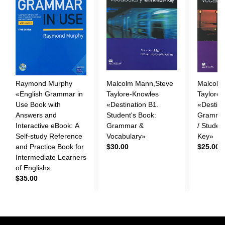
Raymond Murphy
Malcolm Mann,Steve
Malcolm
«English Grammar in
Taylore-Knowles
Taylore
Use Book with
«Destination B1.
«Destina
Answers and
Student's Book:
Grammar
Interactive eBook: A
Grammar &
/ Studen
Self-study Reference
Vocabulary»
Key»
and Practice Book for
$30.00
$25.00
Intermediate Learners
of English»
$35.00