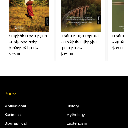
Նարինե Աբգարյան
Ռիմա Խաչատրյան
Արման 
«Երկնքից երեք
«Մյունխեն. վերջին
«Կյանք
խնձոր ընկավ»
կայարան»
$35.00
$35.00
$35.00
Books
Motivational
History
Business
Mythology
Biographical
Esotericism