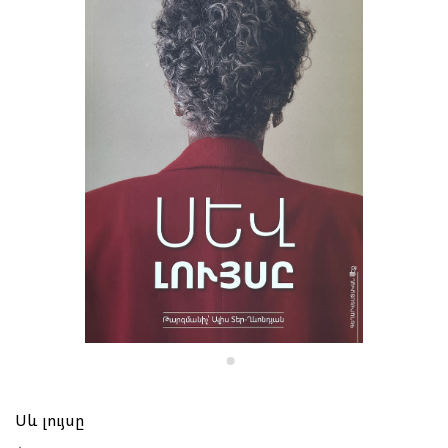
Սև լույսը