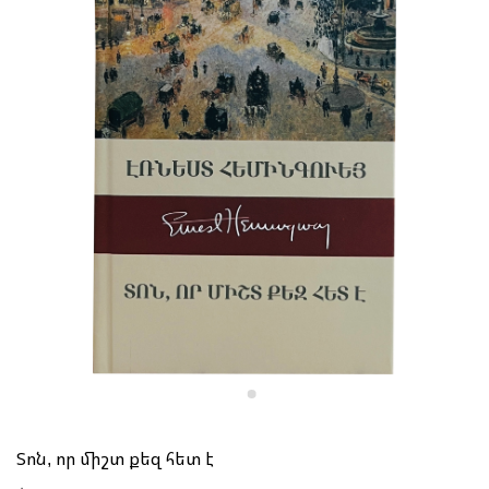
Տոն, որ միշտ քեզ հետ է