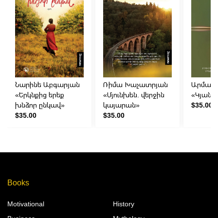
Նարինե Աբգարյան
Ռիմա Խաչատրյան
Արման 
«Երկնքից երեք
«Մյունխեն. վերջին
«Կյանք
խնձոր ընկավ»
կայարան»
$35.00
$35.00
$35.00
Books
Motivational
History