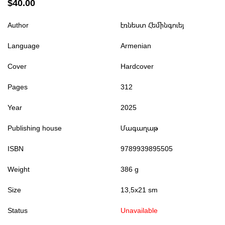
$40.00
Author
էռնեստ Հեմինգուեյ
Language
Armenian
Cover
Hardcover
Pages
312
Year
2025
Publishing house
Մագաղաթ
ISBN
9789939895505
Weight
386 g
Size
13,5x21 sm
Status
Unavailable