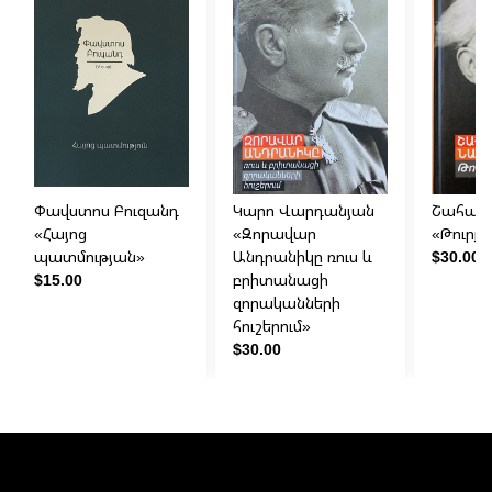
Փավստոս Բուզանդ
Կարո Վարդանյան
Շահան 
«Հայոց
«Զորավար
«Թուրքե
պատմության»
Անդրանիկը ռուս և
$30.00
$15.00
բրիտանացի
զորականների
հուշերում»
$30.00