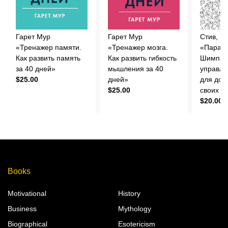
Гарет Мур
Гарет Мур
Стив, П
«Тренажер памяти.
«Тренажер мозга.
«Парад
Как развить память
Как развить гибкость
Шимпанз
за 40 дней»
мышления за 40
управля
$25.00
дней»
для дос
$25.00
своих ц
$20.00
Books
Motivational
History
Business
Mythology
Biographical
Esotericism