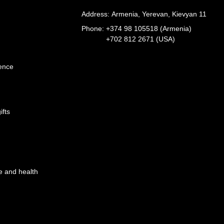
Address: Armenia, Yerevan, Kievyan 11
Phone:
+374 98 105518 (Armenia)
+702 812 2671 (USA)
ience
ifts
e and health