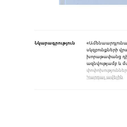
Նկարագրություն
«Ամենաարդյունավ
սկզբունքների վ
խորաթափանց դիտա
ազնվությամբ և մ
փոփոխություններ
Կարդալ ավելին