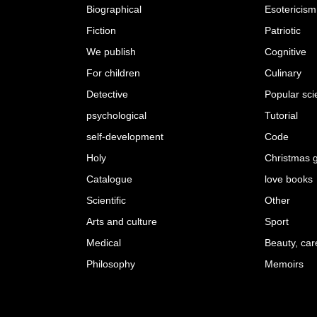
Biographical
Esotericism
Fiction
Patriotic
We publish
Cognitive
For children
Culinary
Detective
Popular sc
psychological
Tutorial
self-development
Code
Holy
Christmas g
Catalogue
love books
Scientific
Other
Arts and culture
Sport
Medical
Beauty, car
Philosophy
Memoirs