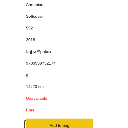
Armenian
Softcover
552
2018
Էդիթ Պրինտ
9789939752174
g
14x20 sm
Unavailable
Free
Add to bag