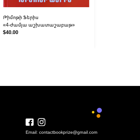
Թիմոթի Ֆերիս
Նիլ Ֆերգ
«4-ժամյա աշխատաշաբաթ»
«Մեծ ան
$40.00
$35.00
Email:
contactbookprize@gmail.com