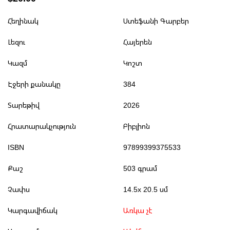
Հեղինակ
Ստեֆանի Գարբեր
Լեզու
Հայերեն
Կազմ
Կոշտ
Էջերի քանակը
384
Տարեթիվ
2026
Հրատարակչություն
Բիբլիոն
ISBN
97899399375533
Քաշ
503 գրամ
Չափս
14.5x 20.5 սմ
Կարգավիճակ
Առկա չէ