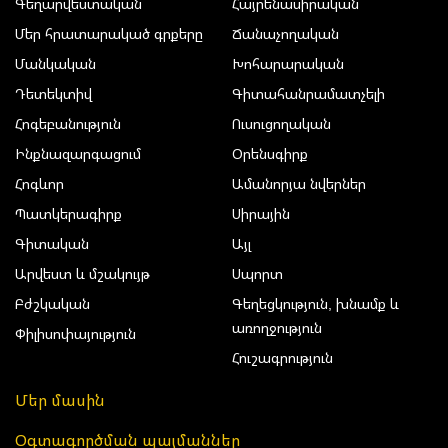
Գեղարվեստական
Հայրենասիրական
Մեր հրատարակած գրքերը
Ճանաչողական
Մանկական
Խոհարարական
Դետեկտիվ
Գիտահանրամատչելի
Հոգեբանություն
Ուսուցողական
Ինքնազարգացում
Օրենսգիրք
Հոգևոր
Ամանորյա նվերներ
Պատկերագիրք
Սիրային
Գիտական
Այլ
Արվեստ և մշակույթ
Սպորտ
Բժշկական
Գեղեցկություն, խնամք և
առողջություն
Փիլիսոփայություն
Հուշագրություն
Մեր մասին
Օգտագործման պայմաններ