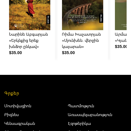
Նարինե Աբգարյան
Ռիմա Խաչատրյան
Արման 
«Երկնքից երեք
«Մյունխեն. վերջին
«Կյանք
խնձոր ընկավ»
կայարան»
$35.00
$35.00
$35.00
Գրքեր
Մոտիվացիոն
Պատմություն
Բիզնես
Առասպելաբանություն
Կենսագրական
Էզոթերիկա