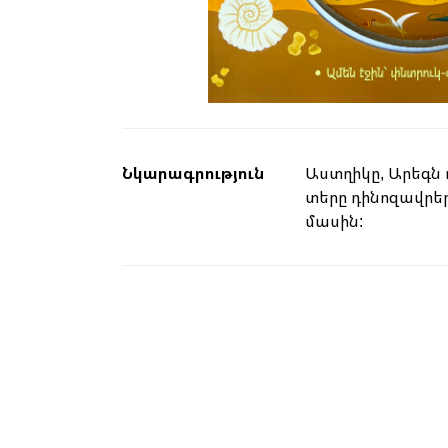
Նկարագրություն
Աստղիկը, Արեգն
տերը դինոզավրեր
մասին: