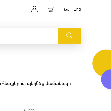
Հայ
Eng
ի հետքերով, պեղե՞նք ժամանակի
Հայերեն