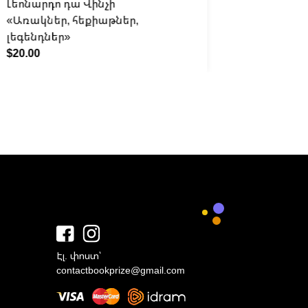
Լեոնարդո դա Վինչի
Կարինե
«Առակներ, հեքիաթներ,
«Լինում 
լեգենդներ»
$40.00
$20.00
Էլ. փոստ՝
contactbookprize@gmail.com