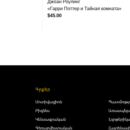
Джоан Роулинг
 գավաթը
«Гарри Поттер и Тайная комната»
$45.00
Գրքեր
Մոտիվացիոն
Պատմությ
Բիզնես
Առասպելա
Կենսագրական
Էզոթերիկ
Գեղարվեստական
Հայրենաս