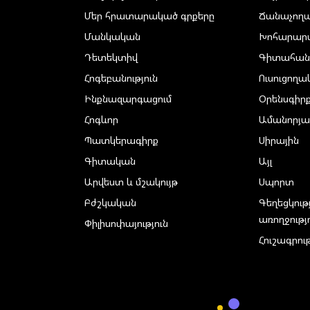
Մեր հրատարակած գրքերը
Ճանաչող
Մանկական
Խոհարար
Դետեկտիվ
Գիտահան
Հոգեբանություն
Ուսուցող
Ինքնազարգացում
Օրենսգիր
Հոգևոր
Ամանորյա
Պատկերագիրք
Սիրային
Գիտական
Այլ
Արվեստ և մշակույթ
Սպորտ
Բժշկական
Գեղեցկութ
առողջությ
Փիլիսոփայություն
Հուշագրութ