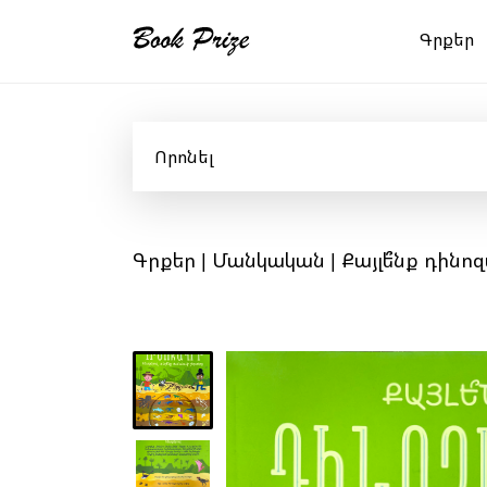
Գրքեր
Գրքեր
|
Մանկական
| Քայլե՞նք դին