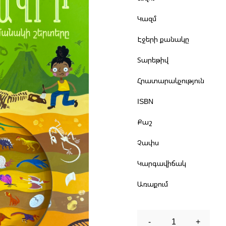
Կազմ
Էջերի քանակը
Տարեթիվ
Հրատարակչություն
ISBN
Քաշ
Չափս
Կարգավիճակ
Առաքում
-
1
+