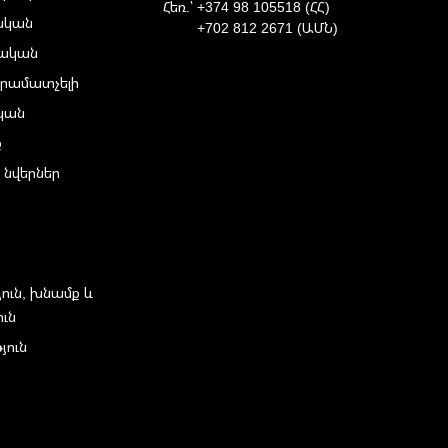
Հեռ.՝
+374 98 105518 (ՀՀ)
ական
+702 812 2671 (ԱՄՆ)
ական
րամատչելի
ական
ք
 նվերներ
յուն, խնամք և
ուն
յուն