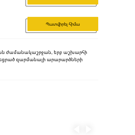
Պատվիրել հիմա
կան ժամանակաշրջան, երբ աշխարհի
ակեցրած զարմանալի արարարծների