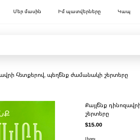
Մեր մասին
Իմ պատվերները
Կապ
ոզավրի հետքերով, պեղե՞նք ժամանակի շերտերը
Քայլե՞նք դինոզավր
շերտերը
$15.00
Լեզու