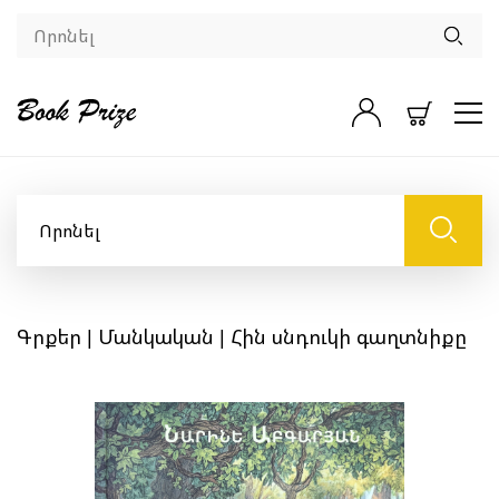
Գրքեր
|
Մանկական
| Հին սնդուկի գաղտնիքը