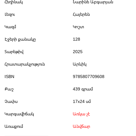
Հեղինակ
Նարինե Աբգարյան
Լեզու
Հայերեն
Կազմ
Կոշտ
Էջերի քանակը
128
Տարեթիվ
2025
Հրատարակչություն
Արևիկ
ISBN
9785807709608
Քաշ
439 գրամ
Չափս
17x24 սմ
Կարգավիճակ
Առկա չէ
Առաքում
Անվճար