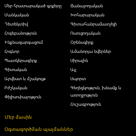
Մեր հրատարակած գրքերը
Ճանաչողական
Մանկական
Խոհարարական
Դետեկտիվ
Գիտահանրամատչելի
Հոգեբանություն
Ուսուցողական
Ինքնազարգացում
Օրենսգիրք
Հոգևոր
Ամանորյա նվերներ
Պատկերագիրք
Սիրային
Գիտական
Այլ
Արվեստ և մշակույթ
Սպորտ
Բժշկական
Գեղեցկություն, խնամք և
առողջություն
Փիլիսոփայություն
Հուշագրություն
Մեր մասին
Օգտագործման պայմաններ