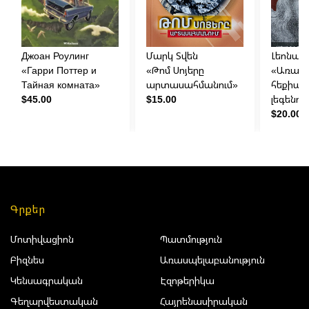
Джоан Роулинг
Մարկ Տվեն
Լեոնար
«Гарри Поттер и
«Թոմ Սոյերը
«Առակն
Тайная комната»
արտասահմանում»
հեքիաթ
$45.00
$15.00
լեգենդն
$20.00
Գրքեր
Մոտիվացիոն
Պատմություն
Բիզնես
Առասպելաբանություն
Կենսագրական
Էզոթերիկա
Գեղարվեստական
Հայրենասիրական