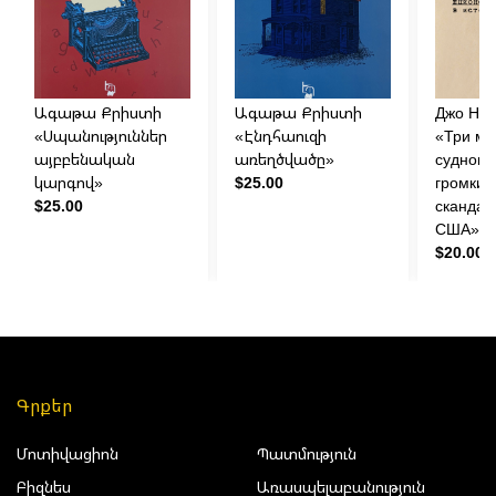
Ագաթա Քրիստի
Ագաթա Քրիստի
Джо На
«Սպանություններ
«Էնդհաուզի
«Три ми
այբբենական
առեղծվածը»
судного
կարգով»
$25.00
громкий
$25.00
скандал
США»
$20.00
Գրքեր
Մոտիվացիոն
Պատմություն
Բիզնես
Առասպելաբանություն