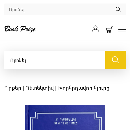
Գրքեր
|
Դետեկտիվ
| Խորհրդավոր հյուրը