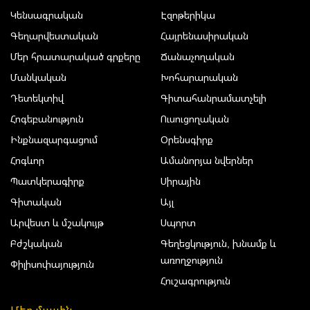
Կենսագրական
Էզոթերիկա
Գեղարվեստական
Հայրենասիրական
Մեր հրատարակած գրքերը
Ճանաչողական
Մանկական
Խոհարարական
Դետեկտիվ
Գիտահանրամատչելի
Հոգեբանություն
Ուսուցողական
Ինքնազարգացում
Օրենսգիրք
Հոգևոր
Ամանորյա նվերներ
Պատկերագիրք
Սիրային
Գիտական
Այլ
Արվեստ և մշակույթ
Սպորտ
Բժշկական
Գեղեցկություն, խնամք և
առողջություն
Փիլիսոփայություն
Հուշագրություն