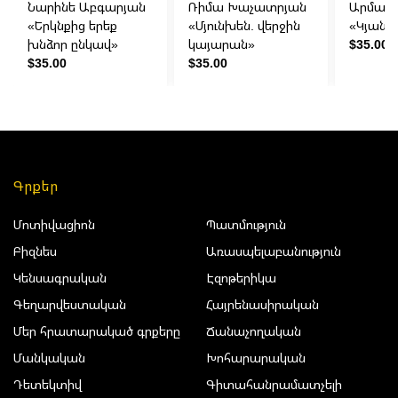
Նարինե Աբգարյան
Ռիմա Խաչատրյան
Արման 
«Երկնքից երեք
«Մյունխեն. վերջին
«Կյանք
խնձոր ընկավ»
կայարան»
$35.00
$35.00
$35.00
Գրքեր
Մոտիվացիոն
Պատմություն
Բիզնես
Առասպելաբանություն
Կենսագրական
Էզոթերիկա
Գեղարվեստական
Հայրենասիրական
Մեր հրատարակած գրքերը
Ճանաչողական
Մանկական
Խոհարարական
Դետեկտիվ
Գիտահանրամատչելի