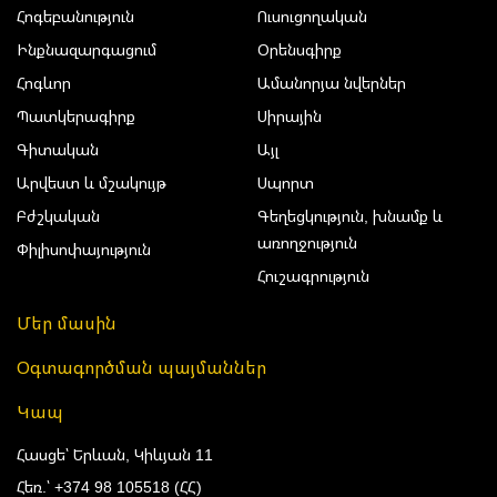
Հոգեբանություն
Ուսուցողական
Ինքնազարգացում
Օրենսգիրք
Հոգևոր
Ամանորյա նվերներ
Պատկերագիրք
Սիրային
Գիտական
Այլ
Արվեստ և մշակույթ
Սպորտ
Բժշկական
Գեղեցկություն, խնամք և
առողջություն
Փիլիսոփայություն
Հուշագրություն
Մեր մասին
Օգտագործման պայմաններ
Կապ
Հասցե՝ Երևան, Կիևյան 11
Հեռ.՝
+374 98 105518 (ՀՀ)