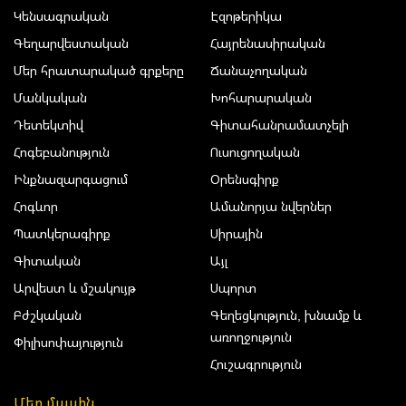
Կենսագրական
Էզոթերիկա
Գեղարվեստական
Հայրենասիրական
Մեր հրատարակած գրքերը
Ճանաչողական
Մանկական
Խոհարարական
Դետեկտիվ
Գիտահանրամատչելի
Հոգեբանություն
Ուսուցողական
Ինքնազարգացում
Օրենսգիրք
Հոգևոր
Ամանորյա նվերներ
Պատկերագիրք
Սիրային
Գիտական
Այլ
Արվեստ և մշակույթ
Սպորտ
Բժշկական
Գեղեցկություն, խնամք և
առողջություն
Փիլիսոփայություն
Հուշագրություն
Մեր մասին