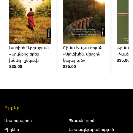
Նարինե Աբգարյան
Ռիմա Խաչատրյան
Արման 
«Երկնքից երեք
«Մյունխեն. վերջին
«Կյանք
խնձոր ընկավ»
կայարան»
$35.00
$35.00
$35.00
Գրքեր
Մոտիվացիոն
Պատմություն
Բիզնես
Առասպելաբանություն