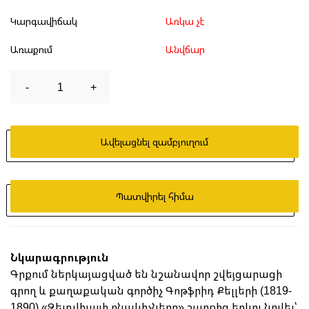
Կարգավիճակ
Առկա չէ
Առաքում
Անվճար
-
1
+
Ավելացնել զամբյուղում
Պատվիրել հիմա
Նկարագրություն
Գրքում ներկայացված են նշանավոր շվեյցարացի
գրող և քաղաքական գործիչ Գոթֆրիդ Քելլերի (1819-
1890) «Զելդվիլայի բնակիչները» շարքից երկու նովել՝