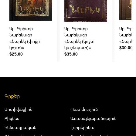
Սբ. Գրիգոր
Սբ. Գրիգոր
Սբ. Գրի
Նարեկացի
Նարեկացի
Նարեկ
«Նարեկ (փոքր
«Նարեկ (կոշտ
«Նարեկ
կոշտ)»
կաշեպատ)»
$30.00
$25.00
$35.00
Գրքեր
Մոտիվացիոն
Պատմություն
Բիզնես
Առասպելաբանություն
Կենսագրական
Էզոթերիկա