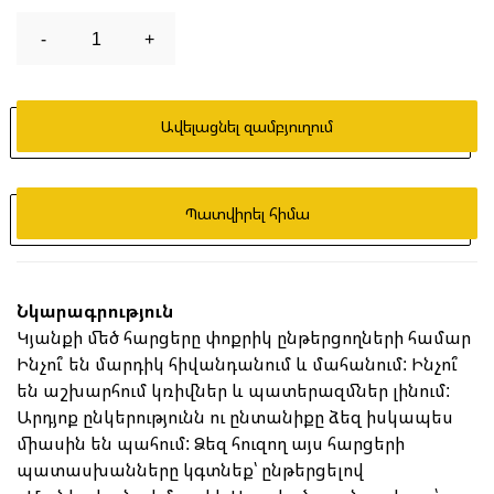
-
1
+
Ավելացնել զամբյուղում
Պատվիրել հիմա
Նկարագրություն
Կյանքի մեծ հարցերը փոքրիկ ընթերցողների համար
Ինչու՞ են մարդիկ հիվանդանում և մահանում: Ինչու՞
են աշխարհում կռիվներ և պատերազմներ լինում:
Արդյոք ընկերությունն ու ընտանիքը ձեզ իսկապես
միասին են պահում: Ձեզ հուզող այս հարցերի
պատասխանները կգտնեք՝ ընթերցելով