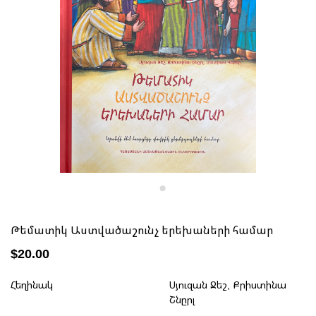
Թեմատիկ Աստվածաշունչ երեխաների համար
$20.00
Հեղինակ
Սյուզան Ջեշ, Քրիստինա
Շնըրլ