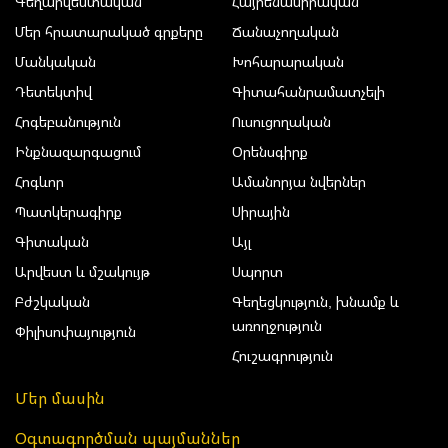
Գեղարվեստական
Հայրենասիրական
Մեր հրատարակած գրքերը
Ճանաչողական
Մանկական
Խոհարարական
Դետեկտիվ
Գիտահանրամատչելի
Հոգեբանություն
Ուսուցողական
Ինքնազարգացում
Օրենսգիրք
Հոգևոր
Ամանորյա նվերներ
Պատկերագիրք
Սիրային
Գիտական
Այլ
Արվեստ և մշակույթ
Սպորտ
Բժշկական
Գեղեցկություն, խնամք և
առողջություն
Փիլիսոփայություն
Հուշագրություն
Մեր մասին
Օգտագործման պայմաններ