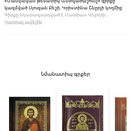
«Մանկական թեմատիկ Աստվածաշունչ» գիրքը՝
կազմված Սյուզան Ջեշի, Կրիստինա Շնըրլի կողմից:
Գիրքը նկարազարդված է Մատիաս Վեբերի...
Կարդալ ավելին
Նմանատիպ գրքեր