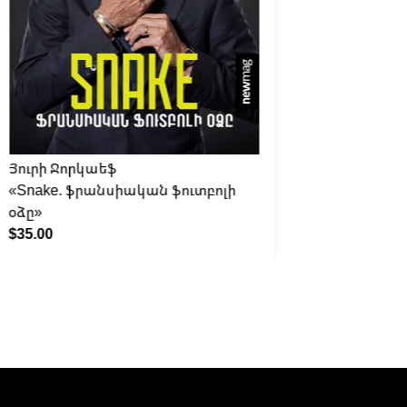
Յուրի Ջորկաեֆ
Շառլ Ա
«Snake. ֆրանսիական ֆուտբոլի
«Քանի 
օձը»
$35.00
$35.00