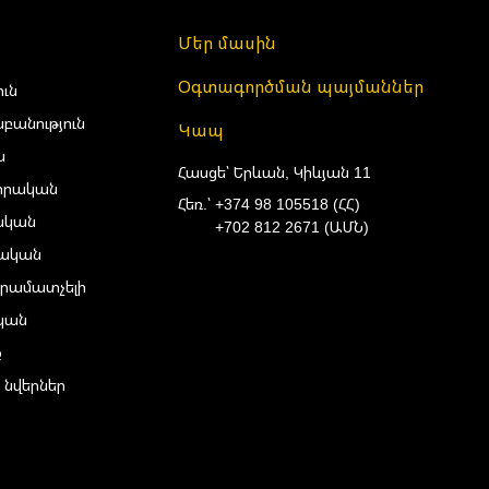
Մեր մասին
Օգտագործման պայմաններ
ուն
բանություն
Կապ
ա
Հասցե՝ Երևան, Կիևյան 11
իրական
Հեռ.՝
+374 98 105518 (ՀՀ)
ական
+702 812 2671 (ԱՄՆ)
ական
րամատչելի
ական
ք
 նվերներ