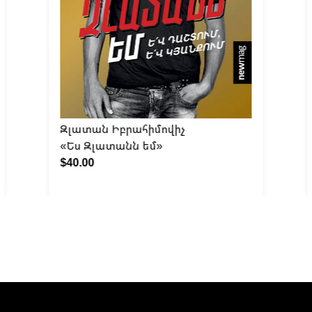
Զլատան Իբրահիմովիչ
«Ես Զլատանն եմ»
$40.00