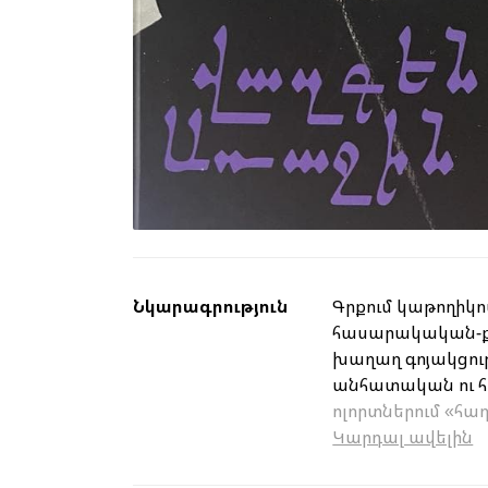
Նկարագրություն
Գրքում կաթողիկո
հասարակական-քա
խաղաղ գոյակցութ
անհատական ու հ
ոլորտներում «հա
Կարդալ ավելին