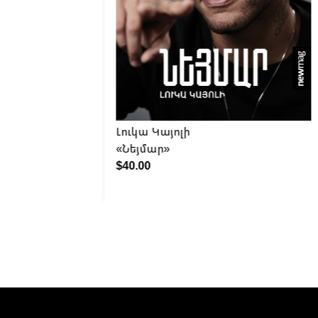
Լուկա Կայոլի
«Նեյմար»
$40.00