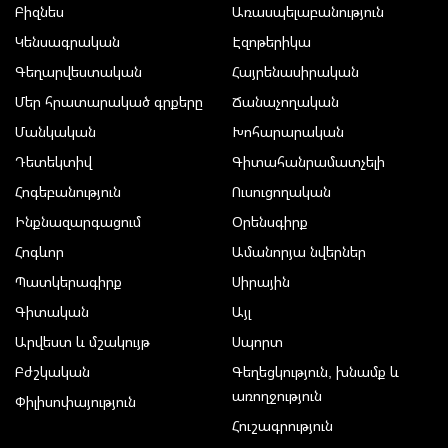
Բիզնես
Առասպելաբանություն
Կենսագրական
Էզոթերիկա
Գեղարվեստական
Հայրենասիրական
Մեր հրատարակած գրքերը
Ճանաչողական
Մանկական
Խոհարարական
Դետեկտիվ
Գիտահանրամատչելի
Հոգեբանություն
Ուսուցողական
Ինքնազարգացում
Օրենսգիրք
Հոգևոր
Ամանորյա նվերներ
Պատկերագիրք
Սիրային
Գիտական
Այլ
Արվեստ և մշակույթ
Սպորտ
Բժշկական
Գեղեցկություն, խնամք և
առողջություն
Փիլիսոփայություն
Հուշագրություն