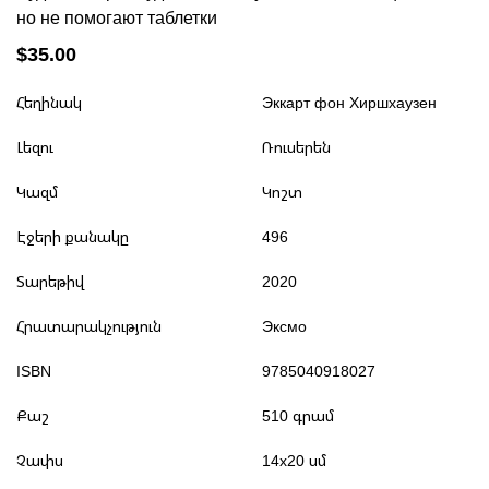
но не помогают таблетки
$35.00
Հեղինակ
Эккарт фон Хиршхаузен
Լեզու
Ռուսերեն
Կազմ
Կոշտ
Էջերի քանակը
496
Տարեթիվ
2020
Հրատարակչություն
Эксмо
ISBN
9785040918027
Քաշ
510 գրամ
Չափս
14x20 սմ