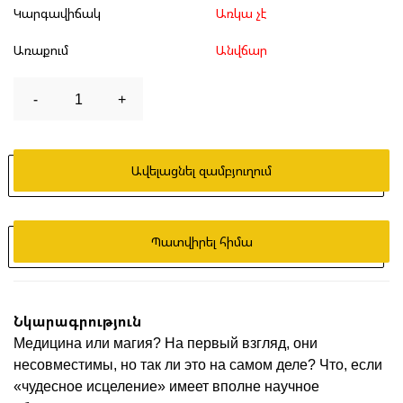
Կարգավիճակ
Առկա չէ
Առաքում
Անվճար
-
1
+
Ավելացնել զամբյուղում
Պատվիրել հիմա
Նկարագրություն
Медицина или магия? На первый взгляд, они
несовместимы, но так ли это на самом деле? Что, если
«чудесное исцеление» имеет вполне научное