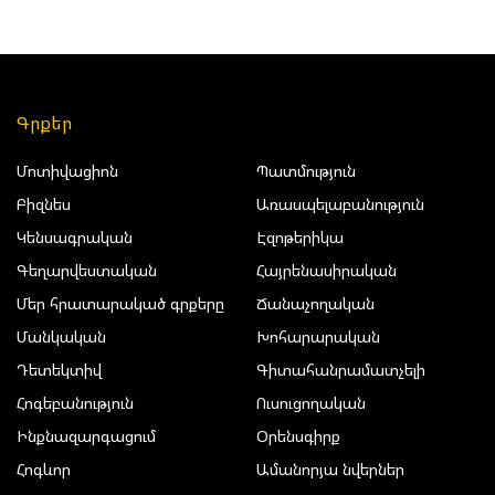
Գրքեր
Մոտիվացիոն
Պատմություն
Բիզնես
Առասպելաբանություն
Կենսագրական
Էզոթերիկա
Գեղարվեստական
Հայրենասիրական
Մեր հրատարակած գրքերը
Ճանաչողական
Մանկական
Խոհարարական
Դետեկտիվ
Գիտահանրամատչելի
Հոգեբանություն
Ուսուցողական
Ինքնազարգացում
Օրենսգիրք
Հոգևոր
Ամանորյա նվերներ