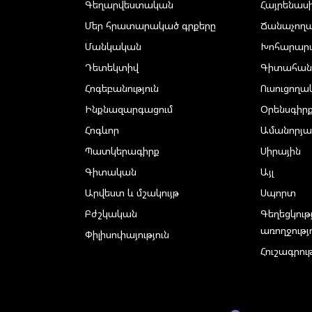
Գեղարվեստական
Հայրենաս
Մեր հրատարակած գրքերը
Ճանաչող
Մանկական
Խոհարար
Դետեկտիվ
Գիտահան
Հոգեբանություն
Ուսուցող
Ինքնազարգացում
Օրենսգիր
Հոգևոր
Ամանորյա
Պատկերագիրք
Սիրային
Գիտական
Այլ
Արվեստ և մշակույթ
Սպորտ
Բժշկական
Գեղեցկութ
առողջությ
Փիլիսոփայություն
Հուշագրութ