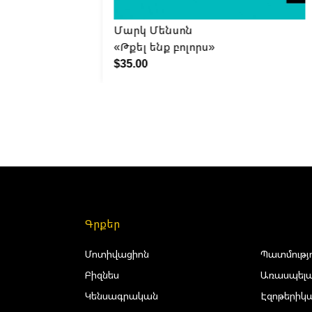
Մարկ Մենսոն
արվեստը»
«Թքել ենք բոլորս»
$35.00
Գրքեր
Մոտիվացիոն
Պատմությ
Բիզնես
Առասպելա
Կենսագրական
Էզոթերիկ