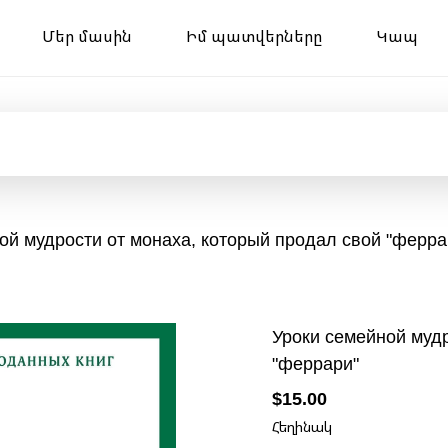
Մեր մասին
Իմ պատվերները
Կապ
ой мудрости от монаха, который продал свой "ферра
Уроки семейной мудр
"феррари"
$15.00
Հեղինակ