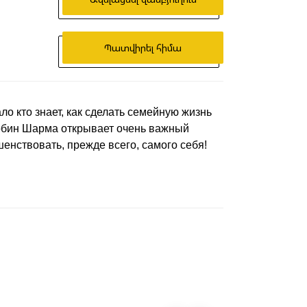
Պատվիրել հիմա
ло кто знает, как сделать семейную жизнь
Робин Шарма открывает очень важный
енствовать, прежде всего, самого себя!