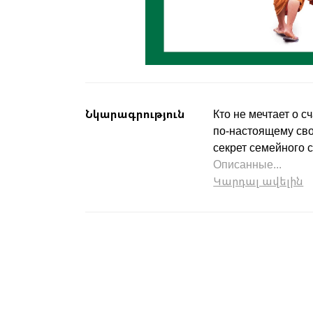
Նկարագրություն
Кто не мечтает о с
по-настоящему сво
секрет семейного 
Описанные...
Կարդալ ավելին