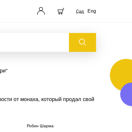
Հայ
Eng
ри"
ости от монаха, который продал свой
Робин Шарма