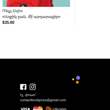
Ռեյչլ Հոլիս
Անի Քո
«Աղջիկ ջան, մի՛ արդարացիր»
«Հանձնվ
$35.00
$35.00
Էլ. փոստ՝
contactbookprize@gmail.com