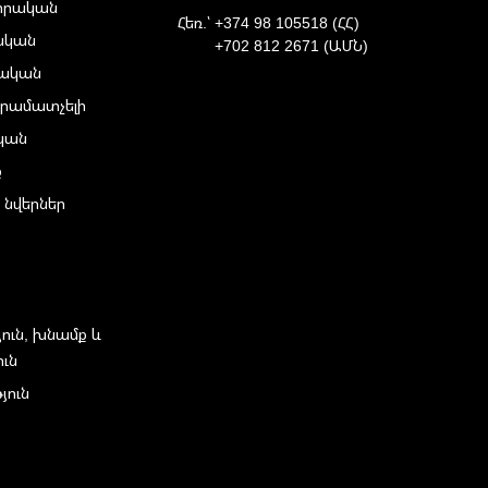
իրական
Հեռ.՝
+374 98 105518 (ՀՀ)
ական
+702 812 2671 (ԱՄՆ)
ական
րամատչելի
ական
ք
 նվերներ
յուն, խնամք և
ուն
յուն