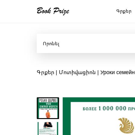
Գրքեր
Գրքեր
|
Մոտիվացիոն
| Уроки семейн