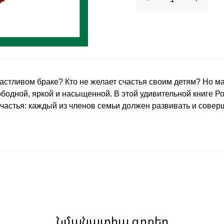
частливом браке? Кто не желает счастья своим детям? Но ма
бодной, яркой и насыщенной. В этой удивительной книге 
счастья: каждый из членов семьи должен развивать и соверш
Նմանատիպ գրքեր