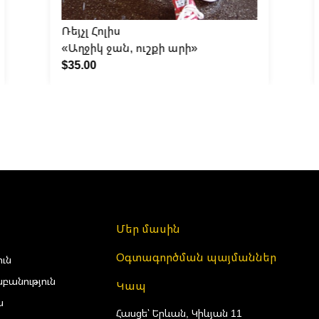
Ռեյչլ Հոլիս
«Աղջիկ ջան, ուշքի արի»
$35.00
Մեր մասին
Օգտագործման պայմաններ
ուն
բանություն
Կապ
ա
Հասցե՝ Երևան, Կիևյան 11