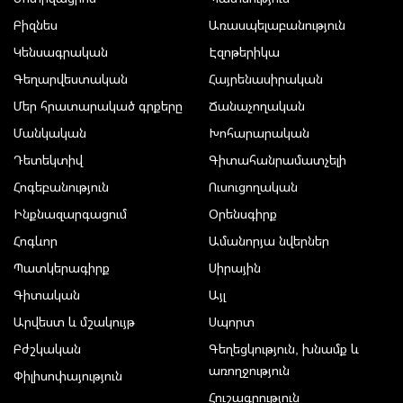
Բիզնես
Առասպելաբանություն
Կենսագրական
Էզոթերիկա
Գեղարվեստական
Հայրենասիրական
Մեր հրատարակած գրքերը
Ճանաչողական
Մանկական
Խոհարարական
Դետեկտիվ
Գիտահանրամատչելի
Հոգեբանություն
Ուսուցողական
Ինքնազարգացում
Օրենսգիրք
Հոգևոր
Ամանորյա նվերներ
Պատկերագիրք
Սիրային
Գիտական
Այլ
Արվեստ և մշակույթ
Սպորտ
Բժշկական
Գեղեցկություն, խնամք և
առողջություն
Փիլիսոփայություն
Հուշագրություն