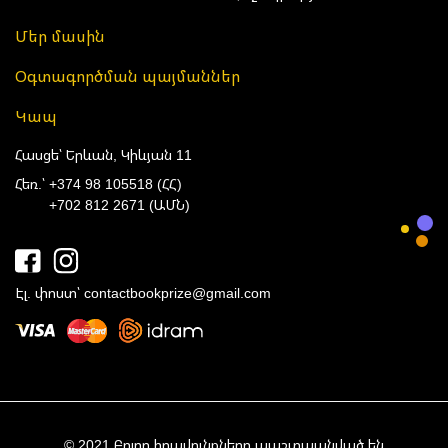
Մեր մասին
Օգտագործման պայմաններ
Կապ
Հասցե՝ Երևան, Կիևյան 11
Հեռ.՝
+374 98 105518 (ՀՀ)
+702 812 2671 (ԱՄՆ)
Էլ. փոստ՝
contactbookprize@gmail.com
© 2021 Բոլոր իրավունքները պաշտպանված են