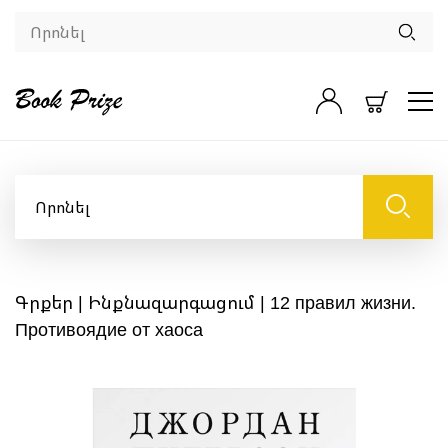
Գրքեր
|
Ինքնազարգացում
| 12 правил жизни.
Противоядие от хаоса