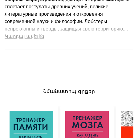
сплетает постулаты древних учений, великие
литературные произведения и откровения
современной науки и философии. Лобстеры
непреклонны и тверды, защищая свою территорию....
Կարդալ ավելին
Նմանատիպ գրքեր