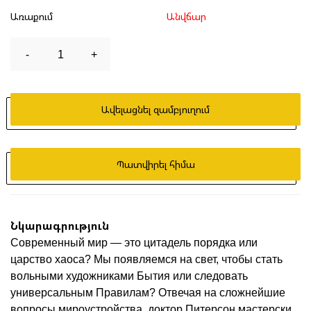
Առաքում
Անվճար
-
1
+
Ավելացնել զամբյուղում
Պատվիրել հիմա
Նկարագրություն
Современный мир — это цитадель порядка или
царство хаоса? Мы появляемся на свет, чтобы стать
вольными художниками Бытия или следовать
универсальным Правилам? Отвечая на сложнейшие
вопросы мироустройства, доктор Питерсон мастерски