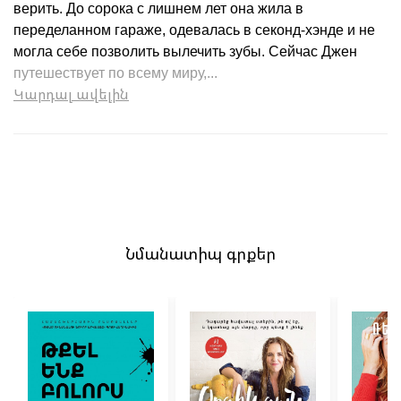
верить. До сорока с лишнем лет она жила в
переделанном гараже, одевалась в секонд-хэнде и не
могла себе позволить вылечить зубы. Сейчас Джен
путешествует по всему миру,...
Կարդալ ավելին
Նմանատիպ գրքեր