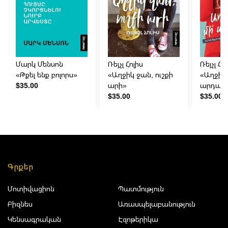
Մարկ Մենսոն
Ռեյչլ Հոլիս
Ռեյչլ Հո
«Թքել ենք բոլորս»
«Աղջիկ ջան, ուշքի
«Աղջիկ 
$35.00
արի»
արդար
$35.00
$35.00
Գրքեր
Մոտիվացիոն
Պատմություն
Բիզնես
Առասպելաբանություն
Կենսագրական
Էզոթերիկա