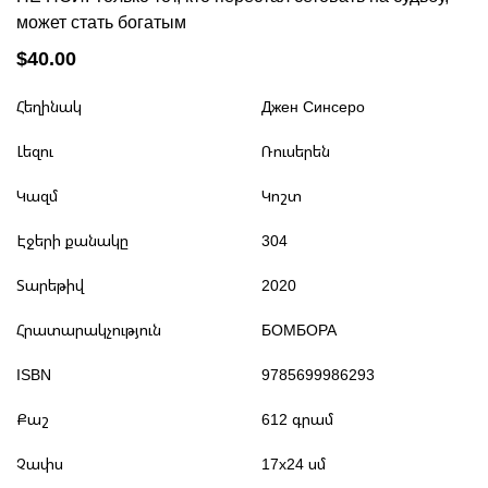
может стать богатым
$40.00
Հեղինակ
Джен Синсеро
Լեզու
Ռուսերեն
Կազմ
Կոշտ
Էջերի քանակը
304
Տարեթիվ
2020
Հրատարակչություն
БОМБОРА
ISBN
9785699986293
Քաշ
612 գրամ
Չափս
17x24 սմ