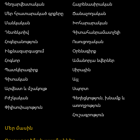
Գեղարվեստական
Հայրենասիրական
Մեր հրատարակած գրքերը
Ճանաչողական
Մանկական
Խոհարարական
Դետեկտիվ
Գիտահանրամատչելի
Հոգեբանություն
Ուսուցողական
Ինքնազարգացում
Օրենսգիրք
Հոգևոր
Ամանորյա նվերներ
Պատկերագիրք
Սիրային
Գիտական
Այլ
Արվեստ և մշակույթ
Սպորտ
Բժշկական
Գեղեցկություն, խնամք և
առողջություն
Փիլիսոփայություն
Հուշագրություն
Մեր մասին