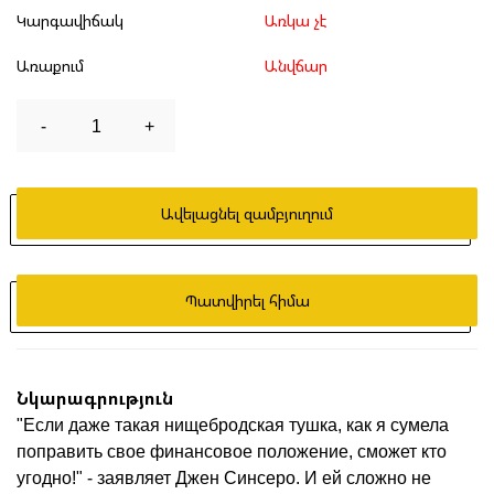
Կարգավիճակ
Առկա չէ
Առաքում
Անվճար
-
1
+
Ավելացնել զամբյուղում
Պատվիրել հիմա
Նկարագրություն
"Если даже такая нищебродская тушка, как я сумела
поправить свое финансовое положение, сможет кто
угодно!" - заявляет Джен Синсеро. И ей сложно не