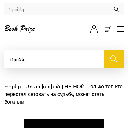
Գրքեր
|
Մոտիվացիոն
| НЕ НОЙ. Только тот, кто
перестал сетовать на судьбу, может стать
богатым