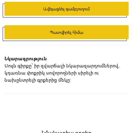
Ավելացնել զամբյուղում
Պատվիրել հիմա
Նկարագրություն
Սույն գիրքը` իր զվարճալի նկարազարդումներով,
կդառնա փոքրիկ սովորողների սիրելի ու
նախընտրելի գրքերից մեկը։
Նմանատիպ գրքեր