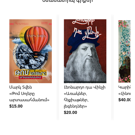
Մարկ Տվեն
Լեոնարդո դա Վինչի
Կարինե
«Թոմ Սոյերը
«Առակներ,
«Լինում 
արտասահմանում»
հեքիաթներ,
$40.00
$15.00
լեգենդներ»
$20.00