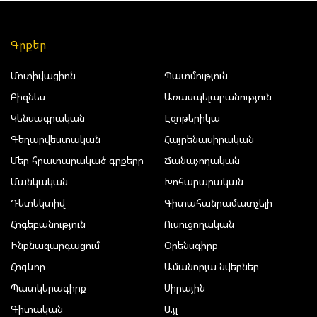
Գրքեր
Մոտիվացիոն
Պատմություն
Բիզնես
Առասպելաբանություն
Կենսագրական
Էզոթերիկա
Գեղարվեստական
Հայրենասիրական
Մեր հրատարակած գրքերը
Ճանաչողական
Մանկական
Խոհարարական
Դետեկտիվ
Գիտահանրամատչելի
Հոգեբանություն
Ուսուցողական
Ինքնազարգացում
Օրենսգիրք
Հոգևոր
Ամանորյա նվերներ
Պատկերագիրք
Սիրային
Գիտական
Այլ