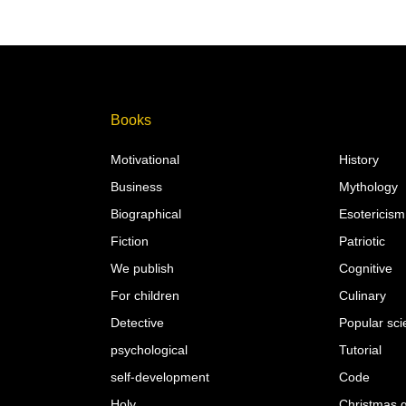
Books
Motivational
History
Business
Mythology
Biographical
Esotericism
Fiction
Patriotic
We publish
Cognitive
For children
Culinary
Detective
Popular sc
psychological
Tutorial
self-development
Code
Holy
Christmas g