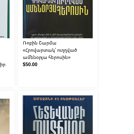
Ռոբին Շարմա
«Հրովարտակ՝ ուղղված
ամենօրյա հերոսին»
իր
$50.00