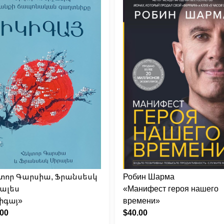
տոր Գարսիա, Ֆրանսեսկ
Робин Шарма
ալես
«Манифест героя нашего
իգայ»
времени»
.00
$40.00