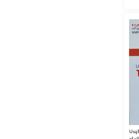
Սպե
«Նվ