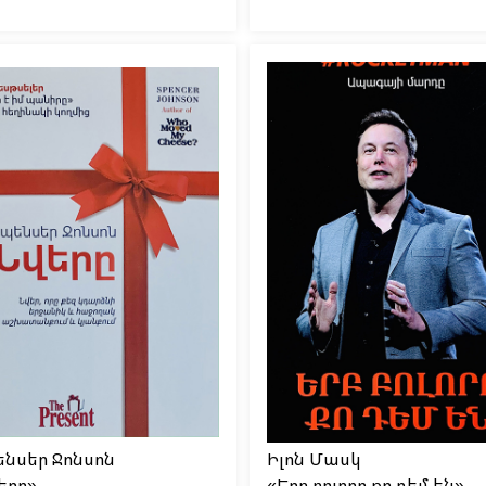
նսեր Ջոնսոն
Իլոն Մասկ
երը»
«Երբ բոլորը քո դեմ են»