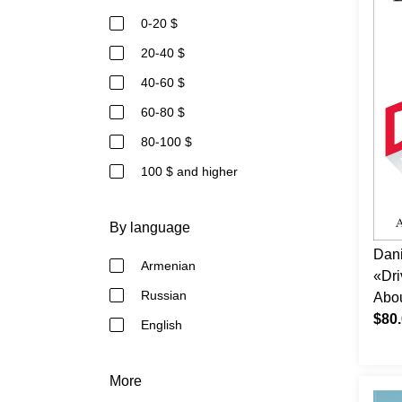
0-20 $
20-40 $
40-60 $
60-80 $
80-100 $
100 $ and higher
By language
Dani
Armenian
«Dri
Russian
Abou
$80
English
More