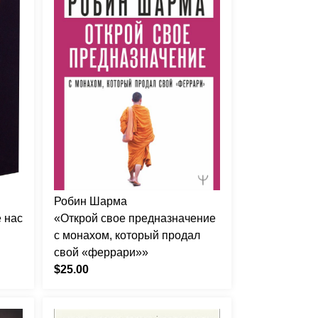
Робин Шарма
 нас
«Открой свое предназначение
с монахом, который продал
свой «феррари»»
$25.00