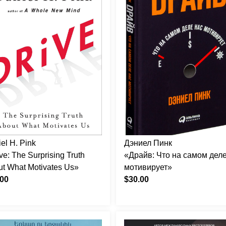
el H. Pink
Дэниел Пинк
ve: The Surprising Truth
«Драйв: Что на самом деле
t What Motivates Us»
мотивирует»
.00
$30.00