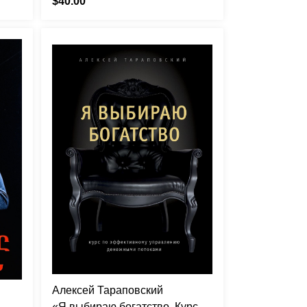
$40.00
Алексей Тараповский
«Я выбираю богатство. Курс