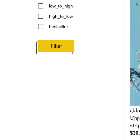
low_to_high
high_to_low
bestseller
Filter
Հեկ
Միր
«Իկ
$30