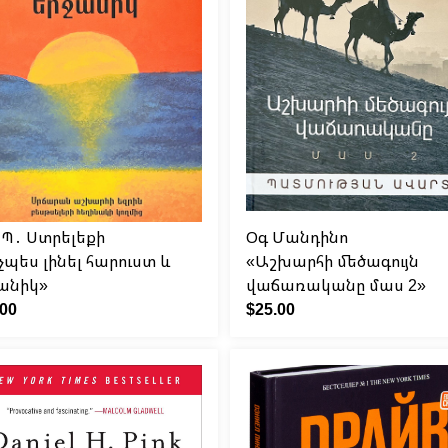
 Պ․ Ստրելեքի
Օգ Մանդինո
չպես լինել հարուստ և
«Աշխարհի մեծագույն
անիկ»
վաճառականը մաս 2»
.00
$25.00