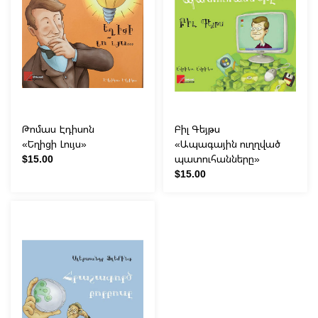
Թոմաս Էդիսոն
Բիլ Գեյթս
«Եղիցի Լույս»
«Ապագային ուղղված
$15.00
պատուհանները»
$15.00