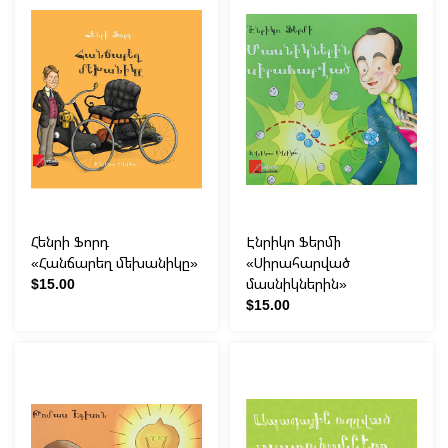
Հենրի Ֆորդ
Էնրիկո Ֆերմի
«Հանճարեղ մեխանիկը»
«Սիրահարված
$15.00
մասնիկներին»
$15.00