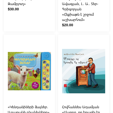
Զամբյուղ»
Ավագյան, Լ․ Ա․ Տեր-
$30.00
Գրիգորյան
«Հեքիաթն է շրջում
աշխարհում»
$20.00
«Կենդանիների ձայներ.
Հովհաննես Ադամյան
Ագարակի բնակիչները»
«Մարդը, որ երազել էր