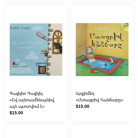
Գալիլեո Գալիլեյ
Արքիմեդ
«Եվ այնուամենայնիվ,
«Մտացրիվ հանճարը»
այն պտտվում է»
$15.00
$15.00