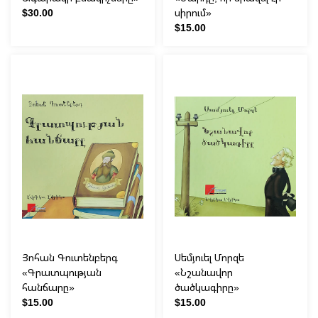
$30.00
սիրում»
$15.00
Յոհան Գուտենբերգ
Սեմյուել Մորզե
«Գրատպության
«Նշանավոր
հանճարը»
ծածկագիրը»
$15.00
$15.00