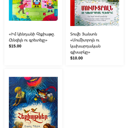
«Իմ կենդանի հեքիաթը.
Տուվե Յանսոն
Հենզելն ու գրետելը»
«Մումիտրոլն ու
$15.00
կախարդական
գլխարկը»
$10.00