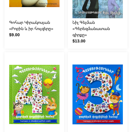
Գոհար Կիրակոսյան
Նիլ Գեյման
«Բոբին և իր հույզերը»
«Գերեզմանատան
$9.00
գիրքը»
$13.00