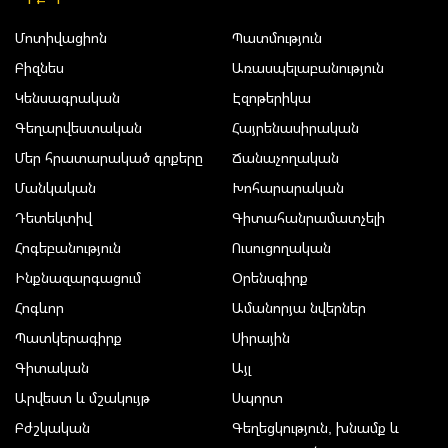
Մոտիվացիոն
Պատմություն
Բիզնես
Առասպելաբանություն
Կենսագրական
Էզոթերիկա
Գեղարվեստական
Հայրենասիրական
Մեր հրատարակած գրքերը
Ճանաչողական
Մանկական
Խոհարարական
Դետեկտիվ
Գիտահանրամատչելի
Հոգեբանություն
Ուսուցողական
Ինքնազարգացում
Օրենսգիրք
Հոգևոր
Ամանորյա նվերներ
Պատկերագիրք
Սիրային
Գիտական
Այլ
Արվեստ և մշակույթ
Սպորտ
Բժշկական
Գեղեցկություն, խնամք և