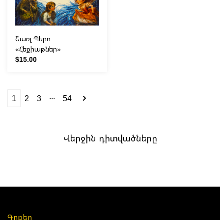
Շառլ Պերո
«Հեքիաթներ»
$15.00
...
1
2
3
54
Վերջին դիտվածները
Գրքեր