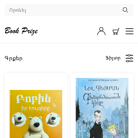
Գրքեր
Ֆիլտր