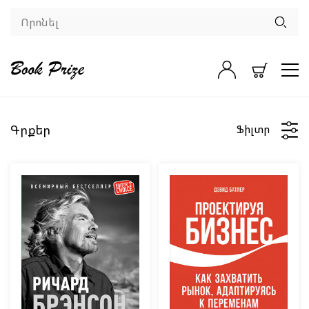
Գրքեր
Ֆիլտր