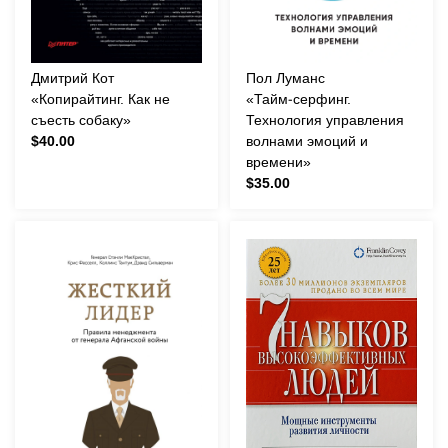
Дмитрий Кот
Пол Луманс
«Копирайтинг. Как не
«Тайм-серфинг.
съесть собаку»
Технология управления
$40.00
волнами эмоций и
времени»
$35.00