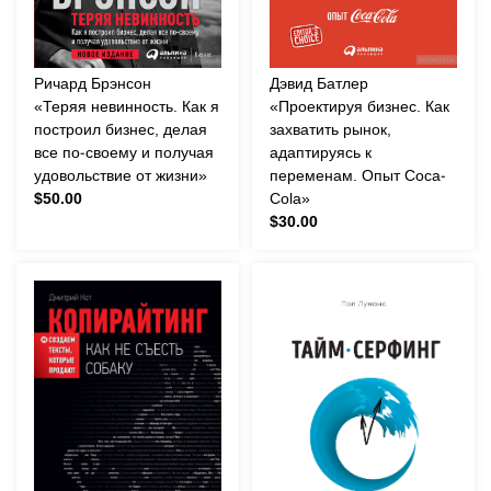
Ричард Брэнсон
Дэвид Батлер
«Теряя невинность. Как я
«Проектируя бизнес. Как
построил бизнес, делая
захватить рынок,
все по-своему и получая
адаптируясь к
удовольствие от жизни»
переменам. Опыт Coca-
$50.00
Cola»
$30.00