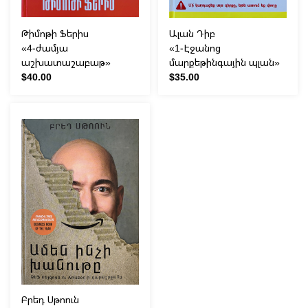
Թիմոթի Ֆերիս
Ալան Դիբ
«4-ժամյա
«1-Էջանոց
աշխատաշաբաթ»
մարքեթինգային պլան»
$40.00
$35.00
Բրեդ Սթոուն