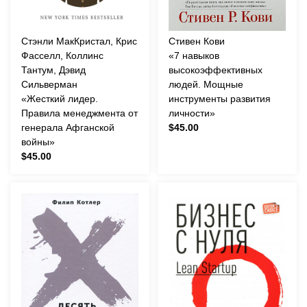
Стэнли МакКристал, Крис
Стивен Кови
Фасселл, Коллинс
«7 навыков
Тантум, Дэвид
высокоэффективных
Сильверман
людей. Мощные
«Жесткий лидер.
инструменты развития
Правила менеджмента от
личности»
генерала Афганской
$45.00
войны»
$45.00