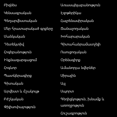
Բիզնես
Առասպելաբանություն
Կենսագրական
Էզոթերիկա
Գեղարվեստական
Հայրենասիրական
Մեր հրատարակած գրքերը
Ճանաչողական
Մանկական
Խոհարարական
Դետեկտիվ
Գիտահանրամատչելի
Հոգեբանություն
Ուսուցողական
Ինքնազարգացում
Օրենսգիրք
Հոգևոր
Ամանորյա նվերներ
Պատկերագիրք
Սիրային
Գիտական
Այլ
Արվեստ և մշակույթ
Սպորտ
Բժշկական
Գեղեցկություն, խնամք և
առողջություն
Փիլիսոփայություն
Հուշագրություն