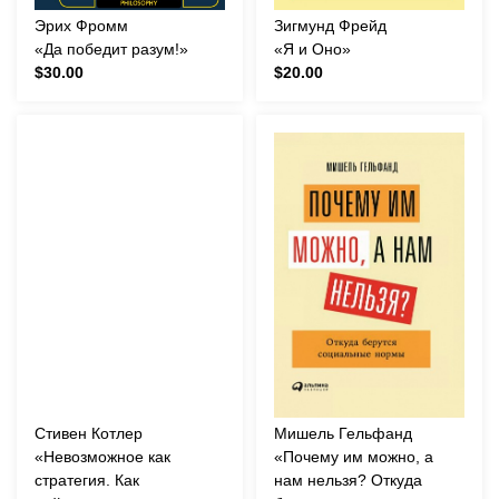
Эрих Фромм
Зигмунд Фрейд
«Да победит разум!»
«Я и Оно»
$30.00
$20.00
Стивен Котлер
Мишель Гельфанд
«Невозможное как
«Почему им можно, а
стратегия. Как
нам нельзя? Откуда