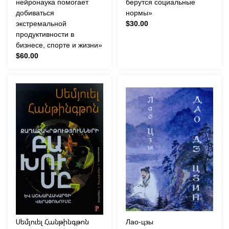
нейронаука помогает
берутся социальные
добиваться
нормы»
экстремальной
$30.00
продуктивности в
бизнесе, спорте и жизни»
$60.00
Սեմյուել Հանթինգթոն
Лао-цзы