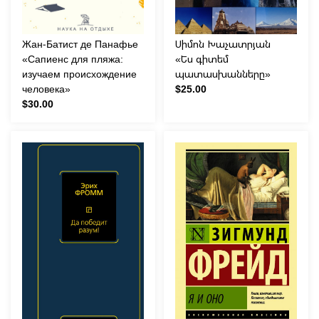
Жан-Батист де Панафье
Սիմոն Խաչատրյան
«Сапиенс для пляжа:
«Ես գիտեմ
изучаем происхождение
պատասխանները»
человека»
$25.00
$30.00