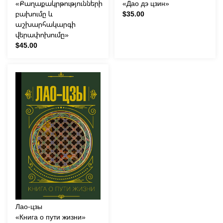
«Քաղաքակրթությունների
«Дао дэ цзин»
բախումը և
$35.00
աշխարհակարգի
վերափոխումը»
$45.00
Лао-цзы
«Книга о пути жизни»