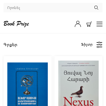
Գրքեր
Ֆիլտր