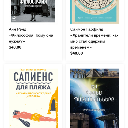
Айн Рэнд
Саймон Гарфилд
«Философия: Кому она
«Хранители времени: как
нужна?»
мир стал одержим
$40.00
временем»
$40.00