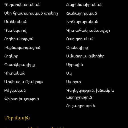
Գեղարվեստական
Հայրենասիրական
Մեր հրատարակած գրքերը
Ճանաչողական
Մանկական
Խոհարարական
Դետեկտիվ
Գիտահանրամատչելի
Հոգեբանություն
Ուսուցողական
Ինքնազարգացում
Օրենսգիրք
Հոգևոր
Ամանորյա նվերներ
Պատկերագիրք
Սիրային
Գիտական
Այլ
Արվեստ և մշակույթ
Սպորտ
Բժշկական
Գեղեցկություն, խնամք և
առողջություն
Փիլիսոփայություն
Հուշագրություն
Մեր մասին